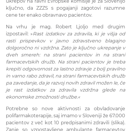
ukrepov na ravni Evropske komisije je za Slovenijo
ključno, da ZZZS s pogajanji zagotovi razumne
cene ter enako obravnavo pacientov.
Na vrhu je mag. Robert Ljoljo med drugim
izpostavil: »
Rast izdatkov za zdravila, ki je višja od
rasti prispevkov v javno zdravstveno blagajno
dolgoročno ni vzdržna. Zato je ključno ukrepanje v
dveh smereh: na strani pacientov in na strani
farmacevtskih družb. Na strani pacientov je treba
krepiti odgovornost za lastno zdravje z bolj pravilno
in varno rabo zdravil, na strani farmacevtskih družb
pa zavedanje, da je razvoj novih zdravil možen le, če
je rast izdatkov za zdravila vzdržna glede na
ekonomske zmožnosti družbe.«
Potrebne so nove aktivnosti za obvladovanje
polifarmakoterapije, saj imamo v Sloveniji že 67.000
pacientov z več kot 10 predpisanimi zdravili (slika).
Zanje so vzpostavljene ambulante farmacevtov