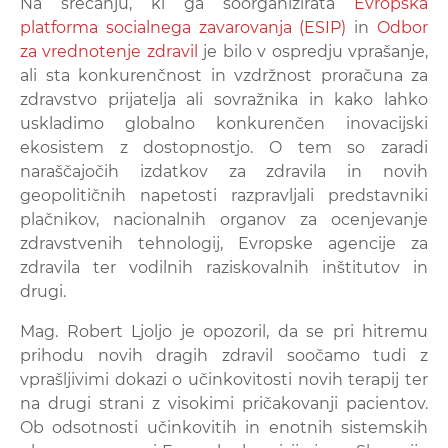
Na srečanju, ki ga soorganizirata
Evropska
platforma socialnega zavarovanja (ESIP)
in
Odbor
za vrednotenje zdravil
je bilo v ospredju vprašanje,
ali sta konkurenčnost in vzdržnost proračuna za
zdravstvo prijatelja ali sovražnika in kako lahko
uskladimo globalno konkurenčen inovacijski
ekosistem z dostopnostjo. O tem so zaradi
naraščajočih izdatkov za zdravila in novih
geopolitičnih napetosti razpravljali predstavniki
plačnikov, nacionalnih organov za ocenjevanje
zdravstvenih tehnologij, Evropske agencije za
zdravila ter vodilnih raziskovalnih inštitutov in
drugi.
Mag. Robert Ljoljo je opozoril, da se pri hitremu
prihodu novih dragih zdravil soočamo tudi z
vprašljivimi dokazi o učinkovitosti novih terapij ter
na drugi strani z visokimi pričakovanji pacientov.
Ob odsotnosti učinkovitih in enotnih sistemskih