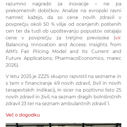
razumno nagrado za inovacije – ne pa
prekomernih dobičkov. Analize na evropski ravni
namreč kažejo, da so cene novih zdravil v
povprečju okoli 50 % višje od ocenjenih poštenih
cen ter da tudi ob upoštevanju popustov ostajajo
cene v povprečju za tretjino previsoke (
vir
:
Balancing Innovation and Access: Insights from
AIM’s Fair Pricing Model and Its Current and
Future Applications; PharmacoEconomics, marec
2026).
V letu 2025 je ZZZS skupno razvrstil na sezname in
s tem v financiranje 49 novih zdravil, živil in novih
terapevtskih indikacij, in sicer na pozitivno listo 25
novih zdravil in živil, na seznam dragih bolnišničnih
zdravil 23 ter na seznam ambulantnih zdravil 1.
Več o dogodku