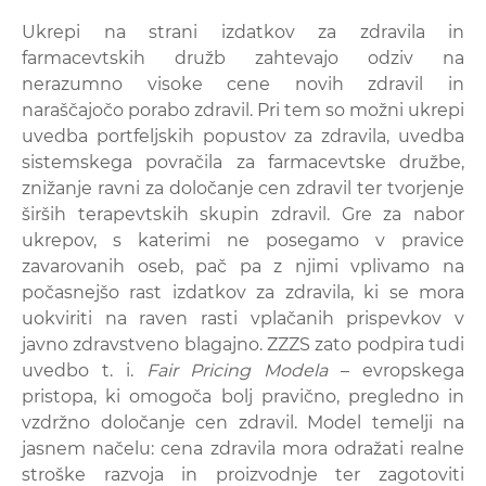
Ukrepi na strani izdatkov za zdravila in
farmacevtskih družb zahtevajo odziv na
nerazumno visoke cene novih zdravil in
naraščajočo porabo zdravil. Pri tem so možni ukrepi
uvedba portfeljskih popustov za zdravila, uvedba
sistemskega povračila za farmacevtske družbe,
znižanje ravni za določanje cen zdravil ter tvorjenje
širših terapevtskih skupin zdravil. Gre za nabor
ukrepov, s katerimi ne posegamo v pravice
zavarovanih oseb, pač pa z njimi vplivamo na
počasnejšo rast izdatkov za zdravila, ki se mora
uokviriti na raven rasti vplačanih prispevkov v
javno zdravstveno blagajno. ZZZS zato podpira tudi
uvedbo t. i.
Fair Pricing Modela
– evropskega
pristopa, ki omogoča bolj pravično, pregledno in
vzdržno določanje cen zdravil. Model temelji na
jasnem načelu: cena zdravila mora odražati realne
stroške razvoja in proizvodnje ter zagotoviti