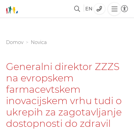
EN
Skoči
na
glavno
You are here:
Domov
Novica
vsebino
Generalni direktor ZZZS
na evropskem
farmacevtskem
inovacijskem vrhu tudi o
ukrepih za zagotavljanje
dostopnosti do zdravil