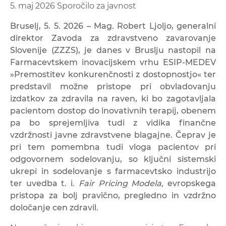
5. maj 2026
Sporočilo za javnost
Bruselj, 5. 5. 2026 – Mag. Robert Ljoljo, generalni
direktor Zavoda za zdravstveno zavarovanje
Slovenije (ZZZS), je danes v Bruslju nastopil na
Farmacevtskem inovacijskem vrhu ESIP-MEDEV
»Premostitev konkurenčnosti z dostopnostjo« ter
predstavil možne pristope pri obvladovanju
izdatkov za zdravila na raven, ki bo zagotavljala
pacientom dostop do inovativnih terapij, obenem
pa bo sprejemljiva tudi z vidika finančne
vzdržnosti javne zdravstvene blagajne. Čeprav je
pri tem pomembna tudi vloga pacientov pri
odgovornem sodelovanju, so ključni sistemski
ukrepi in sodelovanje s farmacevtsko industrijo
ter uvedba t. i.
Fair Pricing Modela,
evropskega
pristopa za bolj pravično, pregledno in vzdržno
določanje cen zdravil.