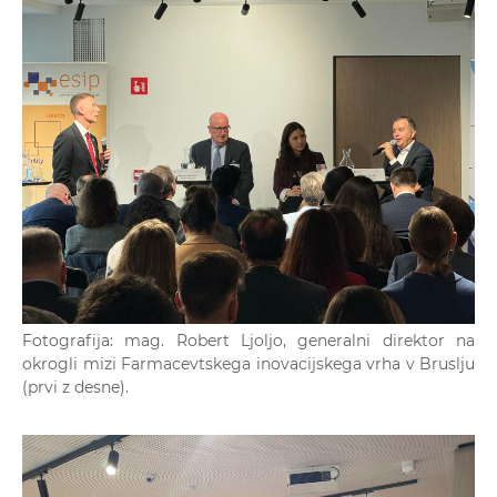
Fotografija: mag. Robert Ljoljo, generalni direktor na
okrogli mizi Farmacevtskega inovacijskega vrha v Bruslju
(prvi z desne).