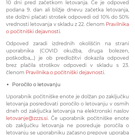
10 dni pred začetkom letovanja. Če je odpoved
podana 9. dan ali bližje dnevu začetka letovanja,
ste dolžni plačati strošek odpovedi od 10% do 50%
vrednosti letovanja v skladu z 22. členom
Pravilnika
o počitniški dejavnosti
.
Odpoved zaradi izdrednih okoliščin na strani
uporabnika (COVID okužba, druga bolezen,
poškodba,...) je ob predložitvi dokazila odpoved
brez plačila stroškov odpovedi v skladu s 23.
členom
Pravilnika o počitniški dejavnosti
.
Poročilo o letovanju
Uporabnik počitniške enote je dolžan po zaključku
letovanja posredovati poročilo o letovanju v osmih
dneh od zaključka letovanja na elektronski naslov
letovanje@zzzs.si
. Če uporabnik počitniške enote
ob zaključku letovanja ne posreduje poročila o
letovanju se uporabniku začasno prepove uporaba