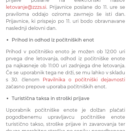
prijave poslane na elektronski naslov
letovanje@zzzs.si
. Prijavnice poslane do 11. ure se
praviloma oddajo oziroma zavrnejo še isti dan.
Prijavnice, ki prispejo po 11. uri bodo obravnavane
naslednji delovni dan.
Prihod in odhod iz počitniških enot
Prihod v počitniško enoto je možen ob 12:00 uri
prvega dne letovanja, odhod iz počitniške enote
pa najkasneje ob 11:00 uri zadnjega dne letovanja.
Če se uporabnik tega ne drži, se mu lahko v skladu
s 30. členom
Pravilnika o počitniški dejavnosti
začasno prepove uporaba počitniških enot.
Turistična taksa in stroški prijave
Uporabnik počitniške enote je dolžan plačati
pogodbenemu upravljavcu počitniške enote
turistično takso, stroške prijave in zavarovanja ter