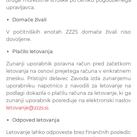
druge morebitne stroške po ceniku pogodbenega
upravljavca.
Domače živali
V počitniških enotah ZZZS domače živali niso
dovoljene.
Plačilo letovanja
Zunanji uporabnik poravna račun pred začetkom
letovanja na osnovi prejetega računa v enkratnem
znesku. Pristojni delavec Zavoda izda zunanjemu
uporabniku napotnico z navodili za letovanje na
podlagi dokazila o plačilu računa za letovanje, ki ga
zunanji uporabnik posreduje na elektronski naslov
letovanje@zzzs.si
.
Odpoved letovanja
Letovanje lahko odpoveste brez finančnih posledic