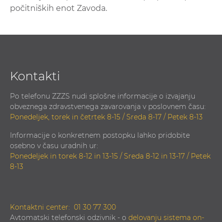
počitniških enot Zavoda.
Kontakti
Po telefonu ZZZS nudi splošne informacije o izvajanju
obveznega zdravstvenega zavarovanja v poslovnem času:
Ponedeljek, torek in četrtek 8-15 / Sreda 8-17 / Petek 8-13
Informacije o konkretnem postopku lahko pridobite
osebno v času uradnih ur:
Ponedeljek in torek 8-12 in 13-15 / Sreda 8-12 in 13-17 / Petek
8-13
Kontaktni center:
01 30 77 300
Avtomatski telefonski odzivnik - o
delovanju sistema on-