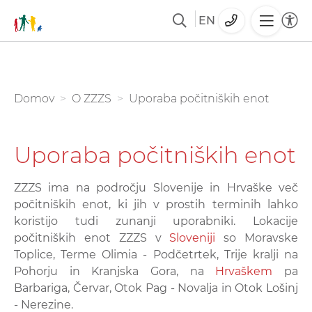
EN
Skoči
na
glavno
You are here:
Domov
O ZZZS
Uporaba počitniških enot
vsebino
Uporaba počitniških enot
ZZZS ima na področju Slovenije in Hrvaške več
počitniških enot, ki jih v prostih terminih lahko
koristijo tudi zunanji uporabniki. Lokacije
počitniških enot ZZZS v
Sloveniji
so Moravske
Toplice, Terme Olimia - Podčetrtek, Trije kralji na
Pohorju in Kranjska Gora, na
Hrvaškem
pa
Barbariga, Červar, Otok Pag - Novalja in Otok Lošinj
- Nerezine.