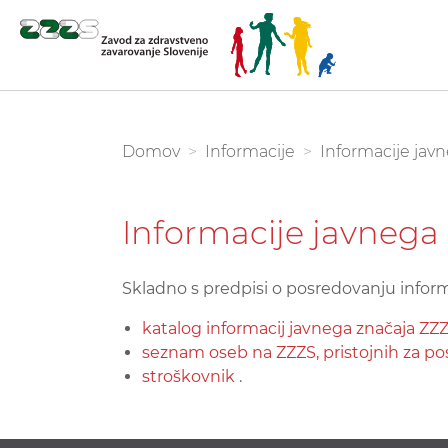
Skoči
na
glavno
You are here:
Domov
Informacije
Informacije jav
vsebino
Informacije javnega
Skladno s predpisi o posredovanju inform
katalog informacij javnega značaja ZZ
seznam oseb na ZZZS, pristojnih za po
stroškovnik
.