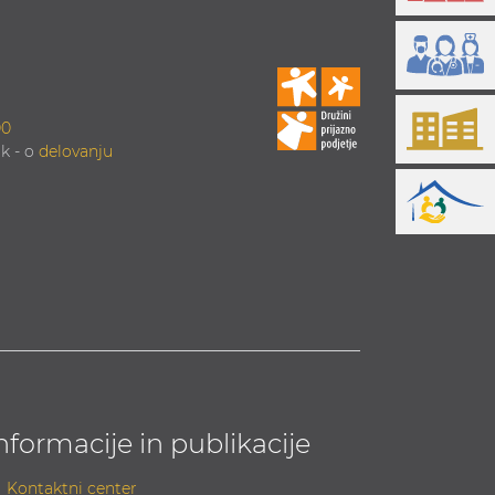
00
k - o
delovanju
nformacije in publikacije
Kontaktni center