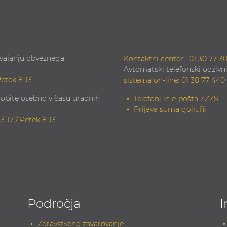
zvajanju obveznega
Kontaktni center:
01 30 77 3
Avtomatski telefonski odzivni
Petek 8-13
sistema on-line
:
01 30 77 440
obite osebno v času uradnih
Telefoni in e-pošta ZZZS
Prijava suma goljufij
13-17 / Petek 8-13
Področja
I
Zdravstveno zavarovanje