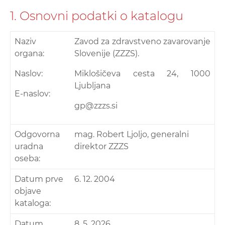
1. Osnovni podatki o katalogu
Naziv
Zavod za zdravstveno zavarovanje
organa:
Slovenije (ZZZS).
Naslov:
Miklošičeva cesta 24, 1000
Ljubljana
E-naslov:
gp@zzzs.si
Odgovorna
mag. Robert Ljoljo, generalni
uradna
direktor ZZZS
oseba:
Datum prve
6. 12. 2004
objave
kataloga:
Datum
8. 5. 2026