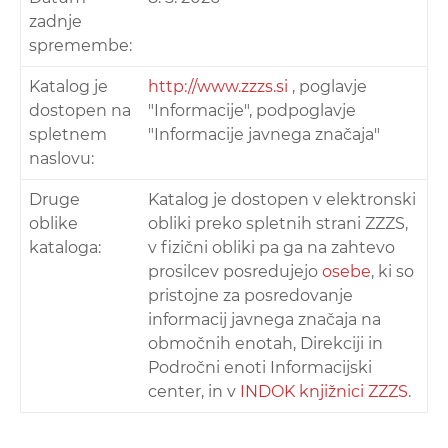
zadnje
spremembe:
Katalog je
http://www.zzzs.si
, poglavje
dostopen na
"Informacije", podpoglavje
spletnem
"Informacije javnega značaja"
naslovu:
Druge
Katalog je dostopen v elektronski
oblike
obliki preko spletnih strani ZZZS,
kataloga:
v fizični obliki pa ga na zahtevo
prosilcev posredujejo
osebe
, ki so
pristojne za posredovanje
informacij javnega značaja na
območnih enotah, Direkciji in
Področni enoti Informacijski
center, in v
INDOK knjižnici ZZZS
.