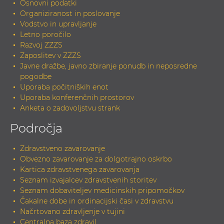
Osnovni podatki
Organiziranost in poslovanje
Vodstvo in upravljanje
Letno poročilo
Razvoj ZZZS
Zaposlitev v ZZZS
Javne dražbe, javno zbiranje ponudb in neposredne
pogodbe
Uporaba počitniških enot
Uporaba konferenčnih prostorov
Anketa o zadovoljstvu strank
Področja
Zdravstveno zavarovanje
Obvezno zavarovanje za dolgotrajno oskrbo
Kartica zdravstvenega zavarovanja
Seznam izvajalcev zdravstvenih storitev
Seznam dobaviteljev medicinskih pripomočkov
Čakalne dobe in ordinacijski časi v zdravstvu
Načrtovano zdravljenje v tujini
Centralna baza zdravil