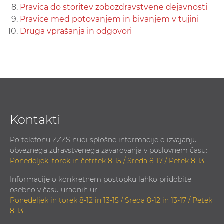
Pravica do storitev zobozdravstvene dejavnosti
Pravice med potovanjem in bivanjem v tujini
Druga vprašanja in odgovori
Kontakti
Po telefonu ZZZS nudi splošne informacije o izvajanju
obveznega zdravstvenega zavarovanja v poslovnem času:
Ponedeljek, torek in četrtek 8-15 / Sreda 8-17 / Petek 8-13
Informacije o konkretnem postopku lahko pridobite
osebno v času uradnih ur:
Ponedeljek in torek 8-12 in 13-15 / Sreda 8-12 in 13-17 / Petek
8-13