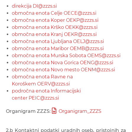
direkcija
DI@zzzs.si
območna enota Celje
OECE@zzzs.si
območna enota Koper
OEKP@zzzs.si
območna enota Krško
OEKK@zzzs.si
območna enota Kranj
OEKR@zzzs.si
območna enota Ljubljana
OELJ@zzzs.si
območna enota Maribor
OEMB@zzzs.si
območna enota Murska Sobota
OEMS@zzzs.si
območna enota Nova Gorica
OENG@zzzs.si
območna enota Novo mesto
OENM@zzzs.si
območna enota Ravne na
Koroškem
OERV@zzzs.si
področna enota Informacijski
center
PEIC@zzzs.si
Organigram ZZZS:
Organigram_ZZZS
2.b Kontaktni podatki uradnih oseb, pristojnih za