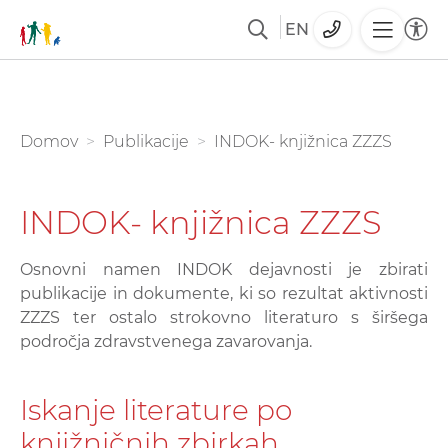
EN
Skoči
na
glavno
You are here:
Domov
Publikacije
INDOK- knjižnica ZZZS
vsebino
INDOK- knjižnica ZZZS
Osnovni namen INDOK dejavnosti je zbirati
publikacije in dokumente, ki so rezultat aktivnosti
ZZZS ter ostalo strokovno literaturo s širšega
področja zdravstvenega zavarovanja.
Iskanje literature po
knjižničnih zbirkah