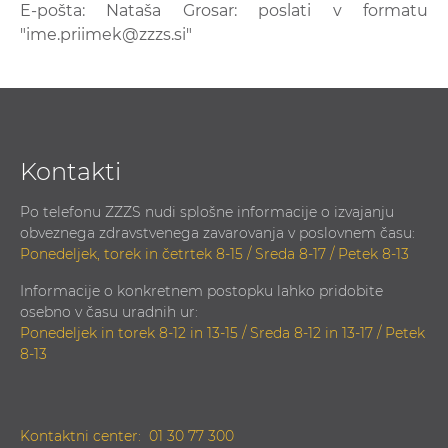
E-pošta: Nataša Grosar: poslati v formatu
"ime.priimek@zzzs.si"
Kontakti
Po telefonu ZZZS nudi splošne informacije o izvajanju
obveznega zdravstvenega zavarovanja v poslovnem času:
Ponedeljek, torek in četrtek 8-15 / Sreda 8-17 / Petek 8-13
Informacije o konkretnem postopku lahko pridobite
osebno v času uradnih ur:
Ponedeljek in torek 8-12 in 13-15 / Sreda 8-12 in 13-17 / Petek
8-13
Kontaktni center:
01 30 77 300