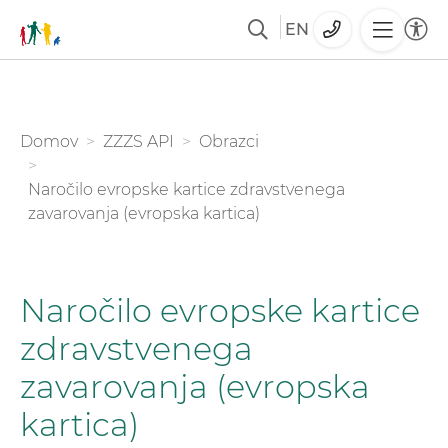
EN
Skoči
na
glavno
You are here:
Domov
ZZZS API
Obrazci
vsebino
Naročilo evropske kartice zdravstvenega
zavarovanja (evropska kartica)
Naročilo evropske kartice
zdravstvenega
zavarovanja (evropska
kartica)