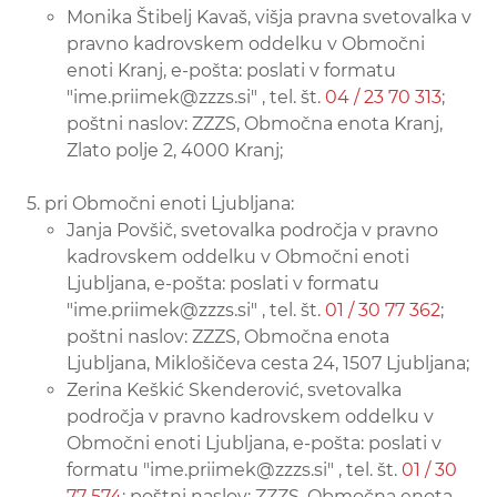
Monika Štibelj Kavaš, višja pravna svetovalka v
pravno kadrovskem oddelku v Območni
enoti Kranj, e-pošta: poslati v formatu
"ime.priimek@zzzs.si" , tel. št.
04 / 23 70 313
;
poštni naslov: ZZZS, Območna enota Kranj,
Zlato polje 2, 4000 Kranj;
pri Območni enoti Ljubljana:
Janja Povšič, svetovalka področja v pravno
kadrovskem oddelku v Območni enoti
Ljubljana, e-pošta: poslati v formatu
"ime.priimek@zzzs.si" , tel. št.
01 / 30 77 362
;
poštni naslov: ZZZS, Območna enota
Ljubljana, Miklošičeva cesta 24, 1507 Ljubljana;
Zerina Keškić Skenderović, svetovalka
področja v pravno kadrovskem oddelku v
Območni enoti Ljubljana, e-pošta: poslati v
formatu "ime.priimek@zzzs.si" , tel. št.
01 / 30
77 574
; poštni naslov: ZZZS, Območna enota