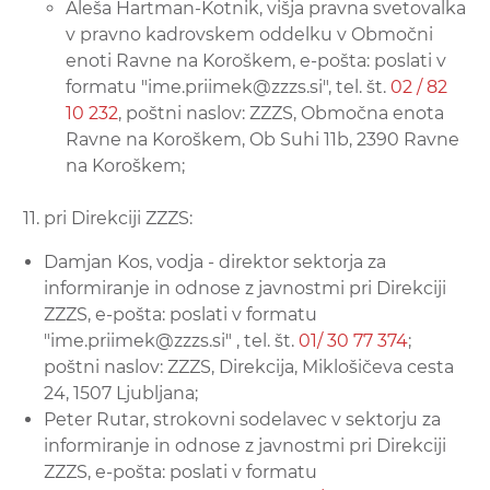
Aleša Hartman-Kotnik, višja pravna svetovalka
v pravno kadrovskem oddelku v Območni
enoti Ravne na Koroškem, e-pošta: poslati v
formatu "ime.priimek@zzzs.si", tel. št.
02 / 82
10 232
, poštni naslov: ZZZS, Območna enota
Ravne na Koroškem, Ob Suhi 11b, 2390 Ravne
na Koroškem;
pri Direkciji ZZZS:
Damjan Kos, vodja - direktor sektorja za
informiranje in odnose z javnostmi pri Direkciji
ZZZS, e-pošta: poslati v formatu
"ime.priimek@zzzs.si" , tel. št.
01/ 30 77 374
;
poštni naslov: ZZZS, Direkcija, Miklošičeva cesta
24, 1507 Ljubljana;
Peter Rutar, strokovni sodelavec v sektorju za
informiranje in odnose z javnostmi pri Direkciji
ZZZS, e-pošta: poslati v formatu