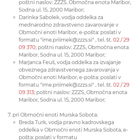
poštni naslov: ZZZS, Območna enota Maribor,
Sodna ul. 15, 2000 Maribor;
Darinka Sabolek, vodja oddelka za
mednarodno zdravstveno zavarovanje v
Območni enoti Maribor, e-pošta: poslati v
formatu "ime.priimek@zzzs.si" , tel. št.
02 / 29
09 370
; poštni naslov: ZZZS, Območna enota
Maribor, Sodna ul. 15, 2000 Maribor;
Marjanca Feuš, vodja oddelka za izvajanje
obveznega zdravstvenega zavarovanja v
Območni enoti Maribor, e-pošta: poslati v
formatu "ime.priimek@zzzs.si" , tel. št.
02 / 29
09 313
; poštni naslov: ZZZS, Območna enota
Maribor, Sodna ul. 15, 2000 Maribor;
pri Območni enoti Murska Sobota:
Breda Turk, vodja pravno kadrovskega
oddelka v Območni enoti Murska Sobota, e-
pošta: poslati v formatu