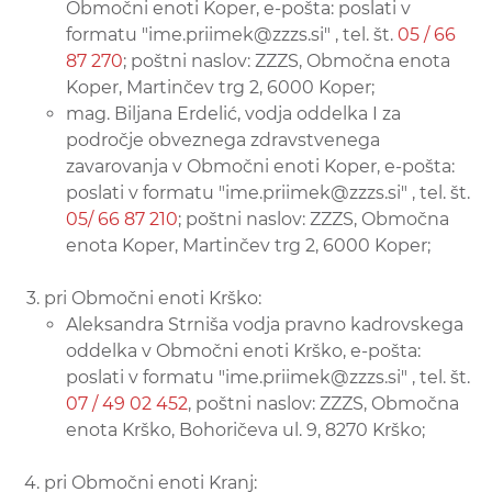
Območni enoti Koper, e-pošta: poslati v
formatu "ime.priimek@zzzs.si" , tel. št.
05 / 66
87 270
; poštni naslov: ZZZS, Območna enota
Koper, Martinčev trg 2, 6000 Koper;
mag. Biljana Erdelić, vodja oddelka I za
področje obveznega zdravstvenega
zavarovanja v Območni enoti Koper, e-pošta:
poslati v formatu "ime.priimek@zzzs.si" , tel. št.
05/ 66 87 210
; poštni naslov: ZZZS, Območna
enota Koper, Martinčev trg 2, 6000 Koper;
pri Območni enoti Krško:
Aleksandra Strniša vodja pravno kadrovskega
oddelka v Območni enoti Krško, e-pošta:
poslati v formatu "ime.priimek@zzzs.si" , tel. št.
07 / 49 02 452
, poštni naslov: ZZZS, Območna
enota Krško, Bohoričeva ul. 9, 8270 Krško;
pri Območni enoti Kranj: