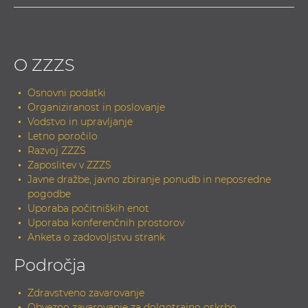
O ZZZS
Osnovni podatki
Organiziranost in poslovanje
Vodstvo in upravljanje
Letno poročilo
Razvoj ZZZS
Zaposlitev v ZZZS
Javne dražbe, javno zbiranje ponudb in neposredne
pogodbe
Uporaba počitniških enot
Uporaba konferenčnih prostorov
Anketa o zadovoljstvu strank
Področja
Zdravstveno zavarovanje
Obvezno zavarovanje za dolgotrajno oskrbo