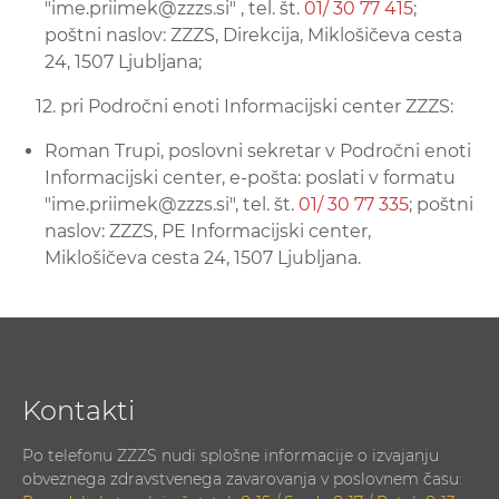
"ime.priimek@zzzs.si" , tel. št.
01/ 30 77 415
;
poštni naslov: ZZZS, Direkcija, Miklošičeva cesta
24, 1507 Ljubljana;
12. pri Področni enoti Informacijski center ZZZS:
Roman Trupi, poslovni sekretar v Področni enoti
Informacijski center, e-pošta: poslati v formatu
"ime.priimek@zzzs.si", tel. št.
01/ 30 77 335
; poštni
naslov: ZZZS, PE Informacijski center,
Miklošičeva cesta 24, 1507 Ljubljana.
Kontakti
Po telefonu ZZZS nudi splošne informacije o izvajanju
obveznega zdravstvenega zavarovanja v poslovnem času: