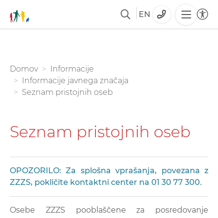
EN
Skoči
na
glavno
You are here:
Domov
Informacije
vsebino
Informacije javnega značaja
Seznam pristojnih oseb
Seznam pristojnih oseb
OPOZORILO: Za splošna vprašanja, povezana z
ZZZS, pokličite
kontaktni center
na
01 30 77 300
.
Osebe ZZZS pooblaščene za posredovanje