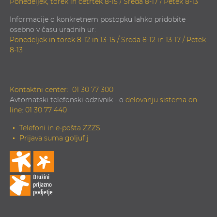
Ponedeljek, torek in četrtek 8-15 / Sreda 8-17 / Petek 8-13
Informacije o konkretnem postopku lahko pridobite
osebno v času uradnih ur:
Ponedeljek in torek 8-12 in 13-15 / Sreda 8-12 in 13-17 / Petek
8-13
Kontaktni center:
01 30 77 300
Avtomatski telefonski odzivnik - o
delovanju sistema on-
line
:
01 30 77 440
Telefoni in e-pošta ZZZS
Prijava suma goljufij