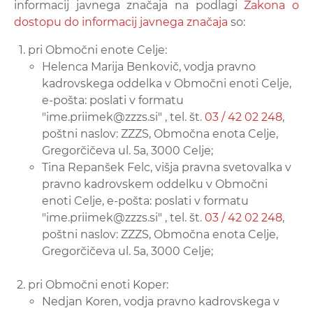
informacij javnega značaja na podlagi
Zakona o
dostopu do informacij javnega značaja
so:
pri Območni enote Celje:
Helenca Marija Benkovič, vodja pravno
kadrovskega oddelka v Območni enoti Celje,
e-pošta: poslati v formatu
"ime.priimek@zzzs.si" , tel. št.
03 / 42 02 248
,
poštni naslov: ZZZS, Območna enota Celje,
Gregorčičeva ul. 5a, 3000 Celje;
Tina Repanšek Felc, višja pravna svetovalka v
pravno kadrovskem oddelku v Območni
enoti Celje, e-pošta: poslati v formatu
"ime.priimek@zzzs.si" , tel. št.
03 / 42 02 248
,
poštni naslov: ZZZS, Območna enota Celje,
Gregorčičeva ul. 5a, 3000 Celje;
pri Območni enoti Koper:
Nedjan Koren, vodja pravno kadrovskega v