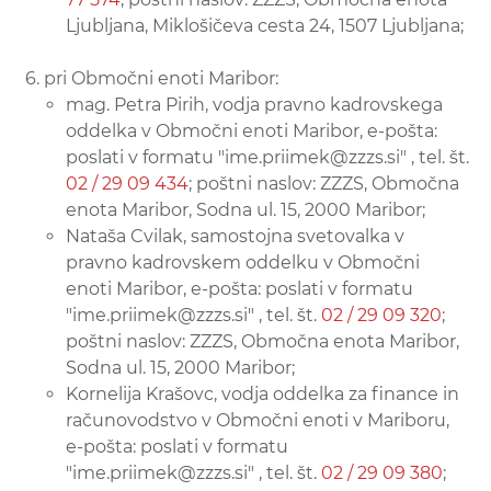
Ljubljana, Miklošičeva cesta 24, 1507 Ljubljana;
pri Območni enoti Maribor:
mag. Petra Pirih, vodja pravno kadrovskega
oddelka v Območni enoti Maribor, e-pošta:
poslati v formatu "ime.priimek@zzzs.si" , tel. št.
02 / 29 09 434
; poštni naslov: ZZZS, Območna
enota Maribor, Sodna ul. 15, 2000 Maribor;
Nataša Cvilak, samostojna svetovalka v
pravno kadrovskem oddelku v Območni
enoti Maribor, e-pošta: poslati v formatu
"ime.priimek@zzzs.si" , tel. št.
02 / 29 09 320
;
poštni naslov: ZZZS, Območna enota Maribor,
Sodna ul. 15, 2000 Maribor;
Kornelija Krašovc, vodja oddelka za finance in
računovodstvo v Območni enoti v Mariboru,
e-pošta: poslati v formatu
"ime.priimek@zzzs.si" , tel. št.
02 / 29 09 380
;