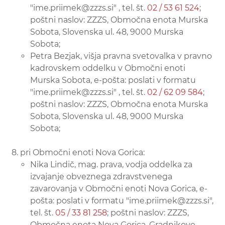
"ime.priimek@zzzs.si" , tel. št.
02 / 53 61 524
;
poštni naslov: ZZZS, Območna enota Murska
Sobota, Slovenska ul. 48, 9000 Murska
Sobota;
Petra Bezjak, višja pravna svetovalka v pravno
kadrovskem oddelku v Območni enoti
Murska Sobota, e-pošta: poslati v formatu
"ime.priimek@zzzs.si" , tel. št.
02 / 62 09 584
;
poštni naslov: ZZZS, Območna enota Murska
Sobota, Slovenska ul. 48, 9000 Murska
Sobota;
pri Območni enoti Nova Gorica:
Nika Lindič, mag. prava, vodja oddelka za
izvajanje obveznega zdravstvenega
zavarovanja v Območni enoti Nova Gorica, e-
pošta: poslati v formatu "ime.priimek@zzzs.si",
tel. št.
05 / 33 81 258
; poštni naslov: ZZZS,
Območna enota Nova Gorica, Gradnikove