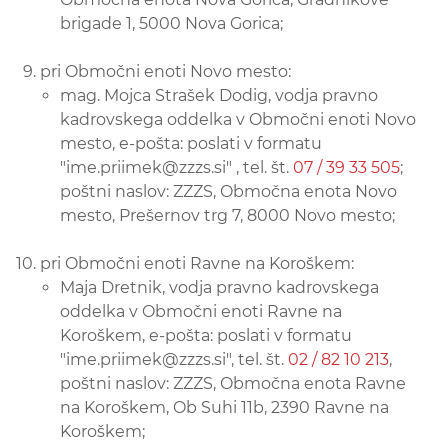
brigade 1, 5000 Nova Gorica;
pri Območni enoti Novo mesto:
mag. Mojca Strašek Dodig, vodja pravno
kadrovskega oddelka v Območni enoti Novo
mesto, e-pošta: poslati v formatu
"ime.priimek@zzzs.si" , tel. št.
07 / 39 33 505
;
poštni naslov: ZZZS, Območna enota Novo
mesto, Prešernov trg 7, 8000 Novo mesto;
pri Območni enoti Ravne na Koroškem:
Maja Dretnik, vodja pravno kadrovskega
oddelka v Območni enoti Ravne na
Koroškem, e-pošta: poslati v formatu
"ime.priimek@zzzs.si", tel. št.
02 / 82 10 213
,
poštni naslov: ZZZS, Območna enota Ravne
na Koroškem, Ob Suhi 11b, 2390 Ravne na
Koroškem;