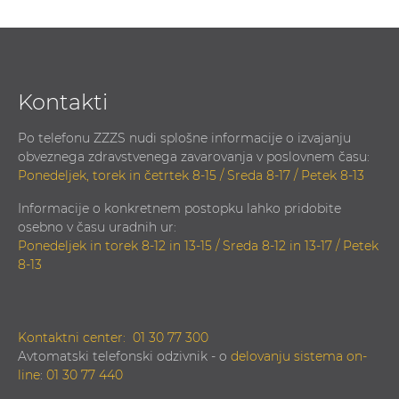
Kontakti
Po telefonu ZZZS nudi splošne informacije o izvajanju
obveznega zdravstvenega zavarovanja v poslovnem času:
Ponedeljek, torek in četrtek 8-15 / Sreda 8-17 / Petek 8-13
Informacije o konkretnem postopku lahko pridobite
osebno v času uradnih ur:
Ponedeljek in torek 8-12 in 13-15 / Sreda 8-12 in 13-17 / Petek
8-13
Kontaktni center:
01 30 77 300
Avtomatski telefonski odzivnik - o
delovanju sistema on-
line
:
01 30 77 440