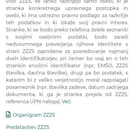
vodi ZZZS, se lahko razkrijejo samo osebi, ki je
stranka konkretnega upravnega postopka in
osebi, ki ima ustrezno pravno podlago za razkritje
teh podatkov in ki izkaže svoj pravni interes.
Stranke, ki se bodo preko telefona želele seznaniti
s svojimi osebnimi podatki, bodo zaradi
nedvoumnega preverjanja njihove identitete s
strani ZZZS zaprošene za posredovanje najmanj
dveh identifikatorjev, pri čemer bo vsaj en o teh
strankin enolični identifikator (npr. EMŠO, ZZZS
številka, davčna številke), drugi pa bo podatek, s
katerim bi z veliko verjetnostjo moral razpolagati
posameznik (npr. številka zadeve, datum zadnjega
dokumenta, ki ga je stranka prejela od ZZZS,
referenca UPN naloga).
Več
.
Organigram ZZZS
Predstavitev ZZZS