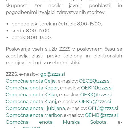
skupnosti ter nosilci javnih pooblastil in
pogodbenimi izvajalci zdravstvenih storitev:
ponedeljek, torek in četrtek: 8.00
–
15.00,
sreda: 8.00
–
17.00,
petek: 8.00
–
13.00.
Poslovanje vseh služb ZZZS v poslovnem času se
zagotavlja zlasti preko telefona in elektronskih
medijev ter tudi z osebnimi stiki.
ZZZS, e-naslov:
gp@zzzs.si
Območna enota Celje
, e-naslov:
OECE@zzzs.si
Območna enota Koper
, e-naslov:
OEKP@zzzs.si
Območna enota Krško
, e-naslov:
OEKK@zzzs.si
Območna enota Kranj
, e-naslov:
OEKR@zzzs.si
Območna enota Ljubljana
, e-naslov:
OELJ@zzzs.si
Območna enota Maribor
, e-naslov:
OEMB@zzzs.si
Območna enota Murska Sobota
, e-