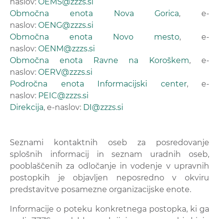
naslov:
OEMS@zzzs.si
Območna enota Nova Gorica
, e-
naslov:
OENG@zzzs.si
Območna enota Novo mesto
, e-
naslov:
OENM@zzzs.si
Območna enota Ravne na Koroškem
, e-
naslov:
OERV@zzzs.si
Področna enota Informacijski center
, e-
naslov:
PEIC@zzzs.si
Direkcija
, e-naslov:
DI@zzzs.si
Seznami kontaktnih oseb za posredovanje
splošnih informacij in seznam uradnih oseb,
pooblaščenih za odločanje in vodenje v upravnih
postopkih je objavljen neposredno v okviru
predstavitve posamezne organizacijske enote.
Informacije o poteku konkretnega postopka, ki ga