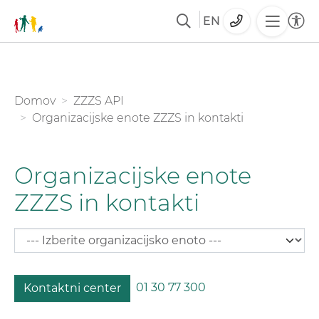
EN
Skoči
na
glavno
You are here:
Domov
ZZZS API
vsebino
Organizacijske enote ZZZS in kontakti
Organizacijske enote
ZZZS in kontakti
01 30 77 300
Kontaktni center