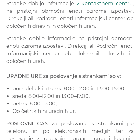
Stranke dobijo informacije
v kontaktnem centru
,
na pristojni območni enoti oziroma izpostavi,
Direkciji ali Področni enoti Informacijski center ob
določenih dnevih in določenih urah.
Stranke dobijo informacije na pristojni območni
enoti oziroma izpostavi, Direkciji ali Področni enoti
Informacijski center ob določenih dnevih in
določenih urah.
URADNE URE za poslovanje s strankami so v:
ponedeljek in torek: 8.00
–
12.00 in 13.00
–
15.00,
sreda: 8.00
–
12.00 in 13.00
–
17.00,
petek: 8.00
–
13.00,
Ob četrtkih ni uradnih ur.
POSLOVNI ČAS
za poslovanje s strankami po
telefonu in po elektronskih medijih ter za
poslovanje z državnimi organi, organi lokalnih