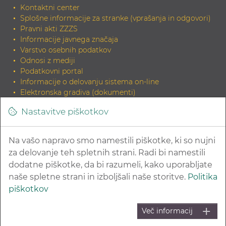
Kontaktni center
Splošne informacije za stranke (vprašanja in odgovori)
Pravni akti ZZZS
Informacije javnega značaja
Varstvo osebnih podatkov
Odnosi z mediji
Podatkovni portal
Informacije o delovanju sistema on-line
Elektronska gradiva (dokumenti)
Tiskana gradiva
Nastavitve piškotkov
INDOK knjižnica
Zahteva za elektronski izvirnik dokumenta in potrditev
skladnosti
Na vašo napravo smo namestili piškotke, ki so nujni
Povezave na sorodne strani
za delovanje teh spletnih strani. Radi bi namestili
dodatne piškotke, da bi razumeli, kako uporabljate
naše spletne strani in izboljšali naše storitve.
Politika
piškotkov
© 2026 Zavod za zdravstveno zavarovanje Slovenije
Več informacij
Kazalo strani
Pravna obvestila in varovanje zasebnosti