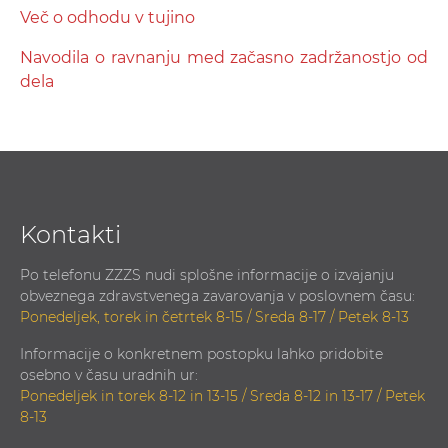
Več o odhodu v tujino
Navodila o ravnanju med začasno zadržanostjo od
dela
Kontakti
Po telefonu ZZZS nudi splošne informacije o izvajanju
obveznega zdravstvenega zavarovanja v poslovnem času:
Ponedeljek, torek in četrtek 8-15 / Sreda 8-17 / Petek 8-13
Informacije o konkretnem postopku lahko pridobite
osebno v času uradnih ur:
Ponedeljek in torek 8-12 in 13-15 / Sreda 8-12 in 13-17 / Petek
8-13