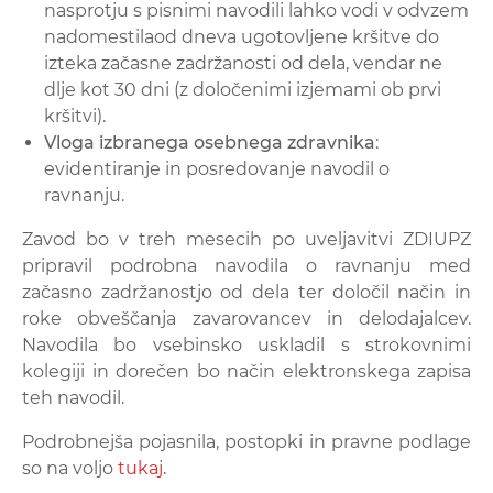
nasprotju s pisnimi navodili lahko vodi v odvzem
nadomestila
od dneva ugotovljene kršitve do
izteka začasne zadržanosti od dela, vendar ne
dlje kot 30 dni (z določenimi izjemami ob prvi
kršitvi).
Vloga izbranega osebnega zdravnika
:
evidentiranje in posredovanje navodil o
ravnanju.
Zavod bo v treh mesecih po uveljavitvi ZDIUPZ
pripravil podrobna navodila o ravnanju med
začasno zadržanostjo od dela ter določil način in
roke obveščanja zavarovancev in delodajalcev.
Navodila bo vsebinsko uskladil s strokovnimi
kolegiji in dorečen bo način elektronskega zapisa
teh navodil.
Podrobnejša pojasnila, postopki in pravne podlage
so na voljo
tukaj.