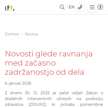
EN
Skoči
na
glavno
You are here:
Domov
Novica
vsebino
Novosti glede ravnanja
med začasno
zadržanostjo od dela
6. januar 2026
Z dnem 30. 12. 2025 je začel veljati Zakon o
dodatnih interventnih ukrepih na področju
zdravstva (ZDIUPZ), ki prinaša pomembne