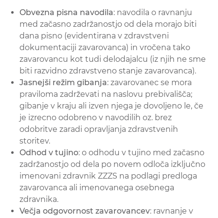
Obvezna pisna navodila
: navodila o ravnanju
med začasno zadržanostjo od dela morajo biti
dana pisno (evidentirana v zdravstveni
dokumentaciji zavarovanca) in vročena tako
zavarovancu kot tudi delodajalcu (iz njih ne sme
biti razvidno zdravstveno stanje zavarovanca).
Jasnejši režim gibanja
: zavarovanec se mora
praviloma zadrževati na naslovu prebivališča;
gibanje v kraju ali izven njega je dovoljeno le, če
je izrecno odobreno v navodilih oz. brez
odobritve zaradi opravljanja zdravstvenih
storitev.
Odhod v tujino
: o odhodu v tujino med začasno
zadržanostjo od dela po novem odloča izključno
imenovani zdravnik ZZZS na podlagi predloga
zavarovanca ali imenovanega osebnega
zdravnika.
Večja odgovornost zavarovancev
: ravnanje v