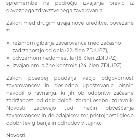
spremembe na področju izvajanja pravic iz
obveznega zdravstvenega zavarovanja.
Zakon med drugim uvaja nove ureditve, povezane
z:
režimom gibanja zavarovanca med začasno
zadržanostjo od dela (22. člen ZDIUPZ),
odvzemom nadomestila (18. člen ZDIUPZ),
izvajanjem laične kontrole (24. člen ZDIUPZ).
Zakon posebej poudarja večjo odgovornost
zavarovancev in dosledno upoštevanje pisnih
navodil o ravnanju, ki jih ob odobritvi začasne
zadržanosti od dela določi izbrani osebni zdravnik.
Novosti zadevajo tudi način obveščanja
zavarovancev in delodajalcev ter pristojnosti glede
odobritev gibanja in odhodov v tujino.
Novosti