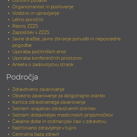
Osnovni podatki
Organiziranost in poslovanje
Vodstvo in upravljanje
Letno poročilo
Razvoj ZZZS
Zaposlitev v ZZZS
Javne dražbe, javno zbiranje ponudb in neposredne
pogodbe
Uporaba počitniških enot
Uporaba konferenčnih prostorov
Anketa o zadovoljstvu strank
Področja
Zdravstveno zavarovanje
Obvezno zavarovanje za dolgotrajno oskrbo
Kartica zdravstvenega zavarovanja
Seznam izvajalcev zdravstvenih storitev
Seznam dobaviteljev medicinskih pripomočkov
Čakalne dobe in ordinacijski časi v zdravstvu
Načrtovano zdravljenje v tujini
Centralna baza zdravil