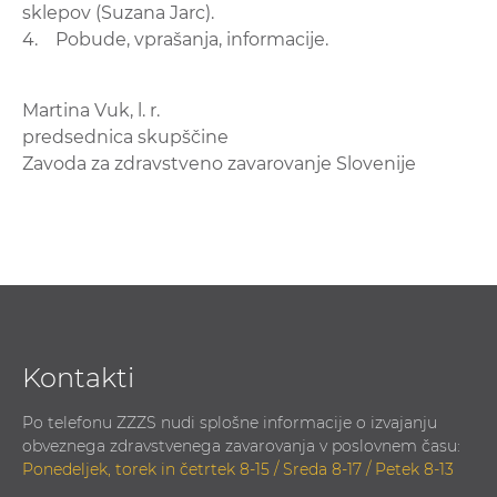
sklepov (Suzana Jarc).
4. Pobude, vprašanja, informacije.
Martina Vuk, l. r.
predsednica skupščine
Zavoda za zdravstveno zavarovanje Slovenije
Kontakti
Po telefonu ZZZS nudi splošne informacije o izvajanju
obveznega zdravstvenega zavarovanja v poslovnem času:
Ponedeljek, torek in četrtek 8-15 / Sreda 8-17 / Petek 8-13