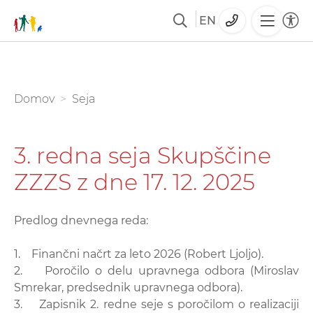
EN
Skoči
na
glavno
You are here:
Domov
Seja
vsebino
3. redna seja Skupščine
ZZZS z dne 17. 12. 2025
Predlog dnevnega reda:
1. Finančni načrt za leto 2026 (Robert Ljoljo).
2. Poročilo o delu upravnega odbora (Miroslav
Smrekar, predsednik upravnega odbora).
3. Zapisnik 2. redne seje s poročilom o realizaciji