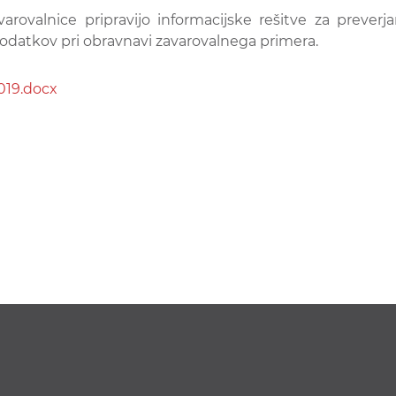
valnice pripravijo informacijske rešitve za preverjan
podatkov pri obravnavi zavarovalnega primera.
019.docx