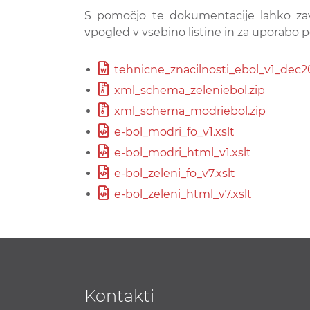
S pomočjo te dokumentacije lahko zavaro
vpogled v vsebino listine in za uporabo 
tehnicne_znacilnosti_ebol_v1_dec2
xml_schema_zeleniebol.zip
xml_schema_modriebol.zip
e-bol_modri_fo_v1.xslt
e-bol_modri_html_v1.xslt
e-bol_zeleni_fo_v7.xslt
e-bol_zeleni_html_v7.xslt
Kontakti