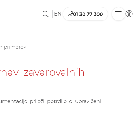
EN
01 30 77 300
ih primerov
navi zavarovalnih
mentacijo priloži potrdilo o upravičeni