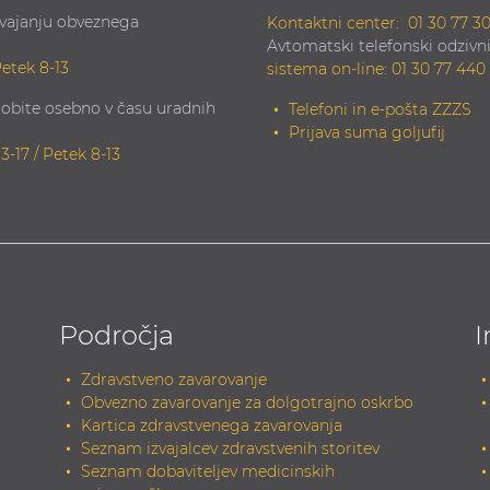
zvajanju obveznega
Kontaktni center:
01 30 77 3
Avtomatski telefonski odzivni
Petek 8-13
sistema on-line
:
01 30 77 440
obite osebno v času uradnih
Telefoni in e-pošta ZZZS
Prijava suma goljufij
13-17 / Petek 8-13
Področja
I
Zdravstveno zavarovanje
Obvezno zavarovanje za dolgotrajno oskrbo
Kartica zdravstvenega zavarovanja
Seznam izvajalcev zdravstvenih storitev
Seznam dobaviteljev medicinskih