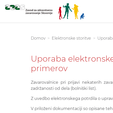
Skoči
na
glavno
You are here:
Domov
Elektronske storitve
Uporaba
vsebino
Uporaba elektronskeg
primerov
Zavarovalnice pri prijavi nekaterih za
zadržanosti od dela (bolniški list).
Z uvedbo elektronskega potrdila o upravič
V priloženi dokumentaciji so opisane teh