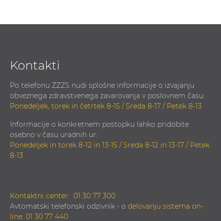
Kontakti
Po telefonu ZZZS nudi splošne informacije o izvajanju
obveznega zdravstvenega zavarovanja v poslovnem času:
Ponedeljek, torek in četrtek 8-15 / Sreda 8-17 / Petek 8-13
Informacije o konkretnem postopku lahko pridobite
osebno v času uradnih ur:
Ponedeljek in torek 8-12 in 13-15 / Sreda 8-12 in 13-17 / Petek
8-13
Kontaktni center:
01 30 77 300
Avtomatski telefonski odzivnik - o
delovanju sistema on-
line
:
01 30 77 440