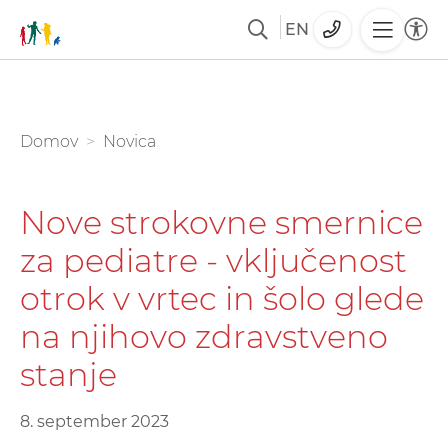
EN
Skoči
na
glavno
You are here:
Domov
Novica
vsebino
Nove strokovne smernice
za pediatre - vključenost
otrok v vrtec in šolo glede
na njihovo zdravstveno
stanje
8. september 2023