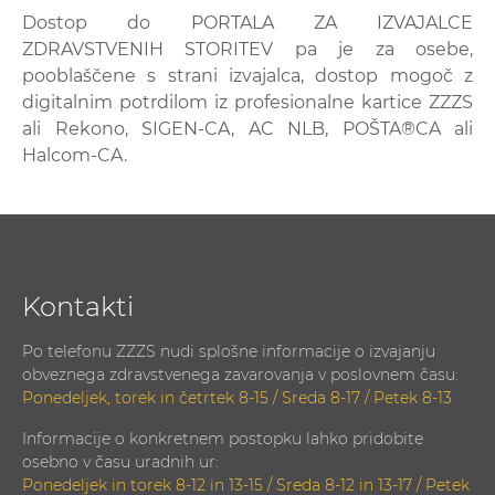
Dostop do PORTALA ZA IZVAJALCE
ZDRAVSTVENIH STORITEV pa je za osebe,
pooblaščene s strani izvajalca, dostop mogoč z
digitalnim potrdilom iz profesionalne kartice ZZZS
ali Rekono, SIGEN-CA, AC NLB, POŠTA®CA ali
Halcom-CA.
Kontakti
Po telefonu ZZZS nudi splošne informacije o izvajanju
obveznega zdravstvenega zavarovanja v poslovnem času:
Ponedeljek, torek in četrtek 8-15 / Sreda 8-17 / Petek 8-13
Informacije o konkretnem postopku lahko pridobite
osebno v času uradnih ur:
Ponedeljek in torek 8-12 in 13-15 / Sreda 8-12 in 13-17 / Petek