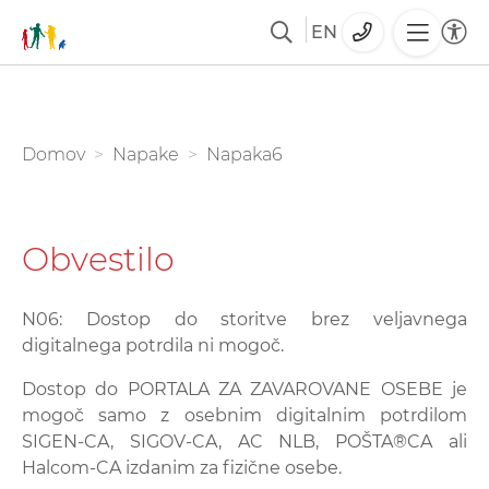
EN
Skoči
na
glavno
You are here:
Domov
Napake
Napaka6
vsebino
Obvestilo
N06: Dostop do storitve brez veljavnega
digitalnega potrdila ni mogoč.
Dostop do PORTALA ZA ZAVAROVANE OSEBE je
mogoč samo z osebnim digitalnim potrdilom
SIGEN-CA, SIGOV-CA, AC NLB, POŠTA®CA ali
Halcom-CA izdanim za fizične osebe.