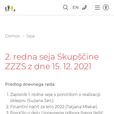
EN
Skoči
na
glavno
You are here:
Domov
Seja
vsebino
2. redna seja Skupščine
ZZZS z dne 15. 12. 2021
Predlog dnevnega reda:
Zapisnik 1. redne seje s poročilom o realizaciji
sklepov (Suzana Jarc).
Finančni načrt za leto 2022 (Tatjana Mlakar).
Poročilo o delu Upravnega odbora (Irena Ilešič