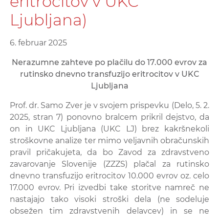
eritrocitov v UKC
Ljubljana)
6. februar 2025
Nerazumne zahteve po plačilu do 17.000 evrov za
rutinsko dnevno transfuzijo eritrocitov v UKC
Ljubljana
Prof. dr. Samo Zver je v svojem prispevku (Delo, 5. 2.
2025, stran 7) ponovno bralcem prikril dejstvo, da
on in UKC Ljubljana (UKC LJ) brez kakršnekoli
stroškovne analize ter mimo veljavnih obračunskih
pravil pričakujeta, da bo Zavod za zdravstveno
zavarovanje Slovenije (ZZZS) plačal za rutinsko
dnevno transfuzijo eritrocitov 10.000 evrov oz. celo
17.000 evrov. Pri izvedbi take storitve namreč ne
nastajajo tako visoki stroški dela (ne sodeluje
obsežen tim zdravstvenih delavcev) in se ne