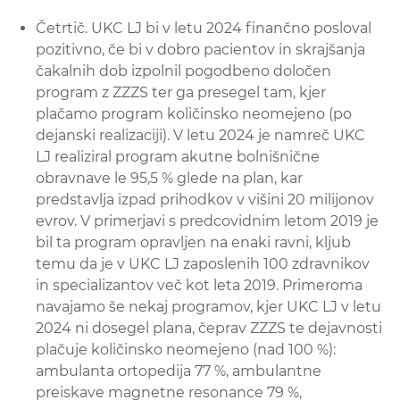
Četrtič. UKC LJ bi v letu 2024 finančno posloval
pozitivno, če bi v dobro pacientov in skrajšanja
čakalnih dob izpolnil pogodbeno določen
program z ZZZS ter ga presegel tam, kjer
plačamo program količinsko neomejeno (po
dejanski realizaciji). V letu 2024 je namreč UKC
LJ realiziral program akutne bolnišnične
obravnave le 95,5 % glede na plan, kar
predstavlja izpad prihodkov v višini 20 milijonov
evrov. V primerjavi s predcovidnim letom 2019 je
bil ta program opravljen na enaki ravni, kljub
temu da je v UKC LJ zaposlenih 100 zdravnikov
in specializantov več kot leta 2019. Primeroma
navajamo še nekaj programov, kjer UKC LJ v letu
2024 ni dosegel plana, čeprav ZZZS te dejavnosti
plačuje količinsko neomejeno (nad 100 %):
ambulanta ortopedija 77 %, ambulantne
preiskave magnetne resonance 79 %,