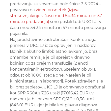
predavanju za slovenske bolnišnice 7. 5. 2024 –
povezavo na
video posnetek (izjava
strokovnjakinje v času med 54:34 minuto in 57
minuto predavanja)
smo poslali tudi UKC LJ. v
času med 54:34 minuto in 57 minuto predavanja
pojasnila:
Naj predstavimo tudi obračun konkretnega
primera v UKC LJ iz že opravljenih nadzorov.
Bolnik z akutno limfoblastno levkemijo, brez
omembe remisije je bil sprejet v dnevno
bolnišnico za prejem transfuzije (2 enoti
koncentriranih eritrocitov). Sprejem ob 9:41,
odpust ob 16:00 istega dne. Narejen je bil
klinični status in laboratorij. Potek zdravljenja je
bil brez zapletov. UKC LJ je obravnavo obračunal
kot SPP R60A s 7,26 uteži (17.016,42 EUR), v
nadzoru je bil priznan SPP Q61C z 0,36 uteži
(845,01 EUR), kjer je bila kot glavna diagnoza
kodirana Anemija, neopredeljena (šifra D64.9).