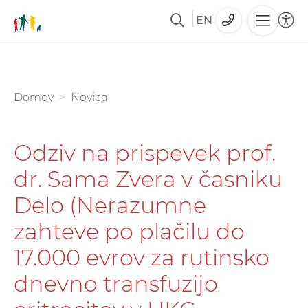
EN
Skoči
na
glavno
You are here:
Domov
Novica
vsebino
Odziv na prispevek prof.
dr. Sama Zvera v časniku
Delo (Nerazumne
zahteve po plačilu do
17.000 evrov za rutinsko
dnevno transfuzijo