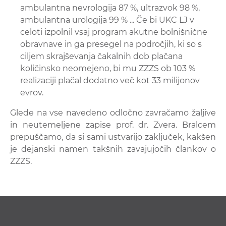
ambulantna nevrologija 87 %, ultrazvok 98 %,
ambulantna urologija 99 % ... Če bi UKC LJ v
celoti izpolnil vsaj program akutne bolnišnične
obravnave in ga presegel na področjih, ki so s
ciljem skrajševanja čakalnih dob plačana
količinsko neomejeno, bi mu ZZZS ob 103 %
realizaciji plačal dodatno več kot 33 milijonov
evrov.
Glede na vse navedeno odločno zavračamo žaljive
in neutemeljene zapise prof. dr. Zvera. Bralcem
prepuščamo, da si sami ustvarijo zaključek, kakšen
je dejanski namen takšnih zavajujočih člankov o
ZZZS.