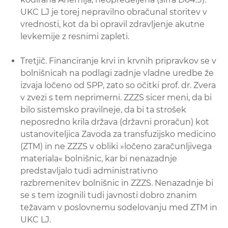
UKC LJ je torej nepravilno obračunal storitev v
vrednosti, kot da bi opravil zdravljenje akutne
levkemije z resnimi zapleti.
Tretjič. Financiranje krvi in krvnih pripravkov se v
bolnišnicah na podlagi zadnje vladne uredbe že
izvaja ločeno od SPP, zato so očitki prof. dr. Zvera
v zvezi s tem neprimerni. ZZZS sicer meni, da bi
bilo sistemsko pravilneje, da bi ta strošek
neposredno krila država (državni proračun) kot
ustanoviteljica Zavoda za transfuzijsko medicino
(ZTM) in ne ZZZS v obliki »ločeno zaračunljivega
materiala« bolnišnic, kar bi nenazadnje
predstavljalo tudi administrativno
razbremenitev bolnišnic in ZZZS. Nenazadnje bi
se s tem izognili tudi javnosti dobro znanim
težavam v poslovnemu sodelovanju med ZTM in
UKC LJ.