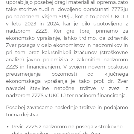
uporabljajo posebej dragi materiali ali oprema, zato
take storitve tudi ni dovoljeno obračunati ZZZSju
po napačnem, višjem SPPju, kot je to počel UKC LJ
v letu 2023 in 2024, kar je bilo ugotovljeno z
nadzorom ZZZS. Ker gre torej primarno za
ekonomsko vprašanje, lahko trdimo, da zdravnik
Zver posega v delo ekonomistov in nadzornikov in
pri tem brez kakršnihkoli izračunov (stroškovne
analize) javno polemizira z zakonitim nadzorom
ZZZS in financiranjem. V svojem novem poskusu
preusmerjanja pozornosti od ključnega
ekonomskega vprašanja je tako prof. dr. Zver
navedel številne netočne trditve v zvezi z
nadzorom ZZZS v UKC LJ ter načinom financiranja.
Posebej zavračamo naslednje trditve in podajamo
točna dejstva:
Prvič. ZZZS z nadzorom ne posega v strokovno
delo zdravnikov, temveč prof. dr. Zver