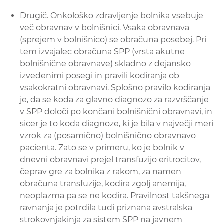
Drugič. Onkološko zdravljenje bolnika vsebuje
več obravnav v bolnišnici. Vsaka obravnava
(sprejem v bolnišnico) se obračuna posebej. Pri
tem izvajalec obračuna SPP (vrsta akutne
bolnišnične obravnave) skladno z dejansko
izvedenimi posegi in pravili kodiranja ob
vsakokratni obravnavi. Splošno pravilo kodiranja
je, da se koda za glavno diagnozo za razvrščanje
v SPP določi po končani bolnišnični obravnavi, in
sicer je to koda diagnoze, ki je bila v največji meri
vzrok za (posamično) bolnišnično obravnavo
pacienta. Zato se v primeru, ko je bolnik v
dnevni obravnavi prejel transfuzijo eritrocitov,
čeprav gre za bolnika z rakom, za namen
obračuna transfuzije, kodira zgolj anemija,
neoplazma pa se ne kodira. Pravilnost takšnega
ravnanja je potrdila tudi priznana avstralska
strokovnjakinja za sistem SPP na javnem