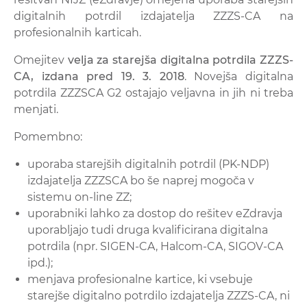
digitalnih potrdil izdajatelja ZZZS-CA na
profesionalnih karticah.
Omejitev
velja za starejša digitalna potrdila ZZZS­
CA, izdana pred 19. 3. 2018
. Novejša digitalna
potrdila ZZZS­CA G2 ostajajo veljavna in jih ni treba
menjati.
Pomembno:
uporaba starejših digitalnih potrdil (PK-NDP)
izdajatelja ZZZS­CA
bo še naprej mogoča v
sistemu on-line ZZ;
uporabniki lahko za dostop do rešitev eZdravja
uporabljajo tudi druga kvalificirana digitalna
potrdila (npr. SIGEN-CA, Halcom-CA, SIGOV-CA
ipd.);
menjava profesionalne kartice, ki vsebuje
starejše digitalno potrdilo izdajatelja ZZZS-CA,
ni