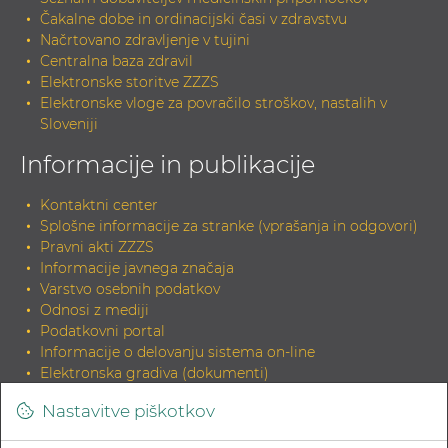
Čakalne dobe in ordinacijski časi v zdravstvu
Načrtovano zdravljenje v tujini
Centralna baza zdravil
Elektronske storitve ZZZS
Elektronske vloge za povračilo stroškov, nastalih v
Sloveniji
Informacije in publikacije
Kontaktni center
Splošne informacije za stranke (vprašanja in odgovori)
Pravni akti ZZZS
Informacije javnega značaja
Varstvo osebnih podatkov
Odnosi z mediji
Podatkovni portal
Informacije o delovanju sistema on-line
Elektronska gradiva (dokumenti)
Tiskana gradiva
Nastavitve piškotkov
INDOK knjižnica
Zahteva za elektronski izvirnik dokumenta in potrditev