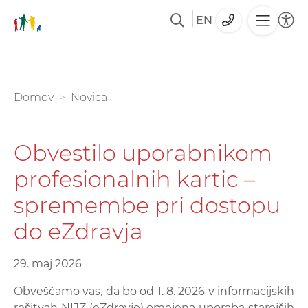
EN
Skoči
na
glavno
You are here:
Domov
Novica
vsebino
Obvestilo uporabnikom
profesionalnih kartic –
spremembe pri dostopu
do eZdravja
29. maj 2026
Obveščamo vas, da bo od 1. 8. 2026 v informacijskih
rešitvah NIJZ (eZdravje) omejena uporaba starejših