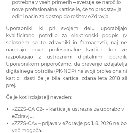
potrebna v vseh primerih – svetuje se naročilo
nove profesionalne kartice le, če to predstavlja
edini način za dostop do rešitev eZdravja.
Uporabniki, ki pri svojem delu uporabljajo
kvalificirano potrdilo za elektronski podpis (v
splošnem so to zdravniki in farmacevti), naj ne
naročajo nove profesionalne kartice, ker že
razpolagajo z ustreznimi digitalnimi potrdili.
Uporabnikom priporočamo, da preverijo izdajatelja
digitalnega potrdila (PK-NDP) na svoji profesionalni
kartici, zlasti če je bila kartica izdana leta 2018 ali
prej.
Če je kot izdajatelj naveden:
»ZZZS-CA G2« – kartica je ustrezna za uporabo v
eZdravju,
»ZZZS-CA« – prijava v eZdravje po 1. 8. 2026 ne bo
več mogoča.