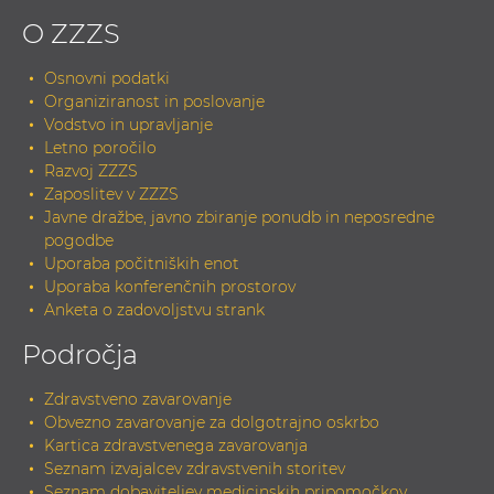
O ZZZS
Osnovni podatki
Organiziranost in poslovanje
Vodstvo in upravljanje
Letno poročilo
Razvoj ZZZS
Zaposlitev v ZZZS
Javne dražbe, javno zbiranje ponudb in neposredne
pogodbe
Uporaba počitniških enot
Uporaba konferenčnih prostorov
Anketa o zadovoljstvu strank
Področja
Zdravstveno zavarovanje
Obvezno zavarovanje za dolgotrajno oskrbo
Kartica zdravstvenega zavarovanja
Seznam izvajalcev zdravstvenih storitev
Seznam dobaviteljev medicinskih pripomočkov