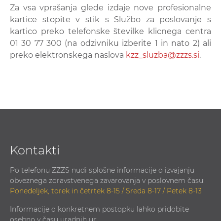
Za vsa vprašanja glede izdaje nove profesionalne
kartice stopite v stik s Službo za poslovanje s
kartico preko telefonske številke klicnega centra
01 30 77 300 (na odzivniku izberite 1 in nato 2) ali
preko elektronskega naslova
kzz_sluzba@zzzs.si
.
Kontakti
Po telefonu ZZZS nudi splošne informacije o izvajanju
obveznega zdravstvenega zavarovanja v poslovnem času:
Ponedeljek, torek in četrtek 8-15 / Sreda 8-17 / Petek 8-13
Informacije o konkretnem postopku lahko pridobite
osebno v času uradnih ur: