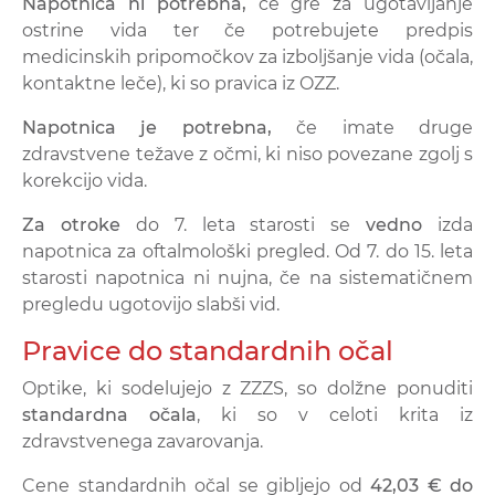
Napotnica ni potrebna,
če
gre za ugotavljanje
ostrine vida ter če potrebujete predpis
medicinskih pripomočkov za izboljšanje vida (očala,
kontaktne leče), ki so pravica iz OZZ.
Napotnica je potrebna,
če
imate druge
zdravstvene težave z očmi, ki niso povezane zgolj s
korekcijo vida.
Za otroke
do 7. leta starosti se
vedno
izda
napotnica za oftalmološki pregled. Od 7. do 15. leta
starosti napotnica ni nujna, če na sistematičnem
pregledu ugotovijo slabši vid.
Pravice do standardnih očal
Optike, ki sodelujejo z ZZZS, so dolžne ponuditi
standardna očala
, ki so v celoti krita iz
zdravstvenega zavarovanja.
Cene standardnih očal se gibljejo od
42,03 € do