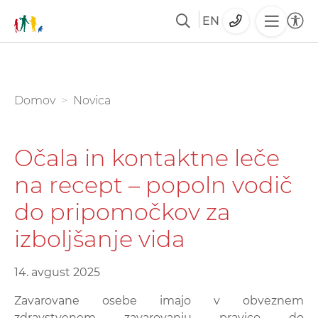
EN
Skoči
na
glavno
You are here:
Domov
Novica
vsebino
Očala in kontaktne leče
na recept – popoln vodič
do pripomočkov za
izboljšanje vida
14. avgust 2025
Zavarovane osebe imajo v obveznem
zdravstvenem zavarovanju pravico do