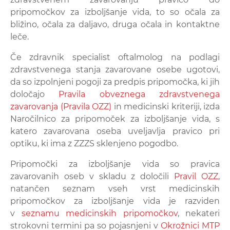
pripomočkov za izboljšanje vida, to so očala za
bližino, očala za daljavo, druga očala in kontaktne
leče.
Če zdravnik specialist oftalmolog na podlagi
zdravstvenega stanja zavarovane osebe ugotovi,
da so izpolnjeni pogoji za predpis pripomočka, ki jih
določajo
Pravila obveznega zdravstvenega
zavarovanja (Pravila OZZ)
in medicinski kriteriji, izda
Naročilnico za pripomoček za izboljšanje vida, s
katero zavarovana oseba uveljavlja pravico pri
optiku, ki ima z ZZZS sklenjeno pogodbo.
Pripomočki za izboljšanje vida so pravica
zavarovanih oseb v skladu z določili
Pravil OZZ
,
natančen seznam vseh vrst medicinskih
pripomočkov za izboljšanje vida je razviden
v
seznamu medicinskih pripomočkov
, nekateri
strokovni termini pa so pojasnjeni v
Okrožnici MTP