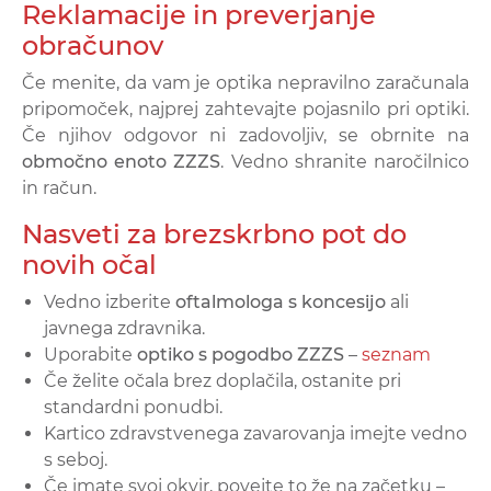
Reklamacije in preverjanje
obračunov
Če menite, da vam je optika nepravilno zaračunala
pripomoček, najprej zahtevajte pojasnilo pri optiki.
Če njihov odgovor ni zadovoljiv, se obrnite na
območno enoto ZZZS
. Vedno shranite naročilnico
in račun.
Nasveti za brezskrbno pot do
novih očal
Vedno izberite
oftalmologa s koncesijo
ali
javnega zdravnika.
Uporabite
optiko s pogodbo ZZZS
–
seznam
Če želite očala brez doplačila, ostanite pri
standardni ponudbi.
Kartico zdravstvenega zavarovanja imejte vedno
s seboj.
Če imate svoj okvir, povejte to že na začetku –