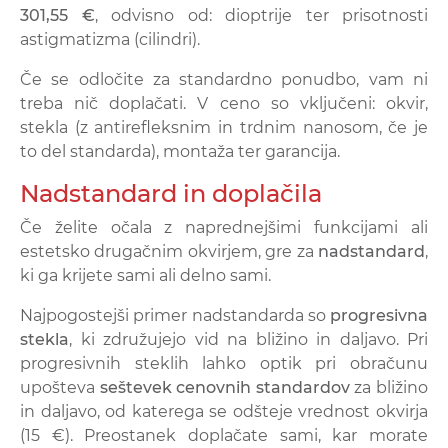
301,55 €
, odvisno od: dioptrije ter prisotnosti
astigmatizma (cilindri).
Če se odločite za standardno ponudbo, vam ni
treba nič doplačati. V ceno so vključeni: okvir,
stekla (z antirefleksnim in trdnim nanosom, če je
to del standarda), montaža ter garancija.
Nadstandard in doplačila
Če želite očala z naprednejšimi funkcijami ali
estetsko drugačnim okvirjem, gre za
nadstandard
,
ki ga krijete sami ali delno sami.
Najpogostejši primer nadstandarda so
progresivna
stekla
, ki združujejo vid na bližino in daljavo. Pri
progresivnih steklih lahko optik pri obračunu
upošteva
seštevek cenovnih standardov
za bližino
in daljavo, od katerega se odšteje vrednost okvirja
(15 €). Preostanek doplačate sami, kar morate