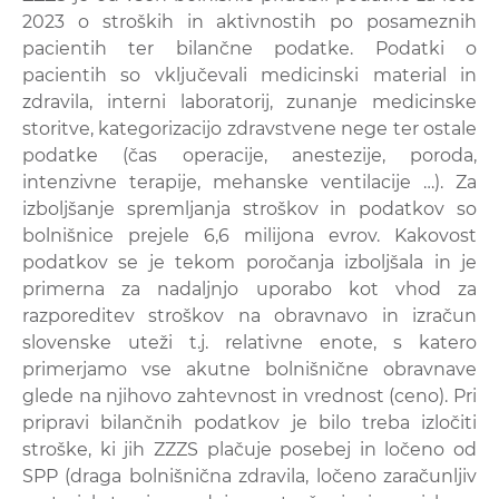
2023 o stroških in aktivnostih po posameznih
pacientih ter bilančne podatke. Podatki o
pacientih so vključevali medicinski material in
zdravila, interni laboratorij, zunanje medicinske
storitve, kategorizacijo zdravstvene nege ter ostale
podatke (čas operacije, anestezije, poroda,
intenzivne terapije, mehanske ventilacije …). Za
izboljšanje spremljanja stroškov in podatkov so
bolnišnice prejele 6,6 milijona evrov. Kakovost
podatkov se je tekom poročanja izboljšala in je
primerna za nadaljnjo uporabo kot vhod za
razporeditev stroškov na obravnavo in izračun
slovenske uteži t.j. relativne enote, s katero
primerjamo vse akutne bolnišnične obravnave
glede na njihovo zahtevnost in vrednost (ceno). Pri
pripravi bilančnih podatkov je bilo treba izločiti
stroške, ki jih ZZZS plačuje posebej in ločeno od
SPP (draga bolnišnična zdravila, ločeno zaračunljiv