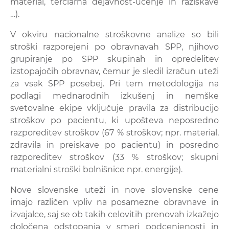
material, terciarna dejavnost-učenje in raziskave
…).
V okviru nacionalne stroškovne analize so bili
stroški razporejeni po obravnavah SPP, njihovo
grupiranje po SPP skupinah in opredelitev
izstopajočih obravnav, čemur je sledil izračun uteži
za vsak SPP posebej. Pri tem metodologija na
podlagi mednarodnih izkušenj in nemške
svetovalne ekipe vključuje pravila za distribucijo
stroškov po pacientu, ki upošteva neposredno
razporeditev stroškov (67 % stroškov; npr. material,
zdravila in preiskave po pacientu) in posredno
razporeditev stroškov (33 % stroškov; skupni
materialni stroški bolnišnice npr. energije).
Nove slovenske uteži in nove slovenske cene
imajo različen vpliv na posamezne obravnave in
izvajalce, saj se ob takih celovitih prenovah izkažejo
določena odstopanja v smeri podcenjenosti in