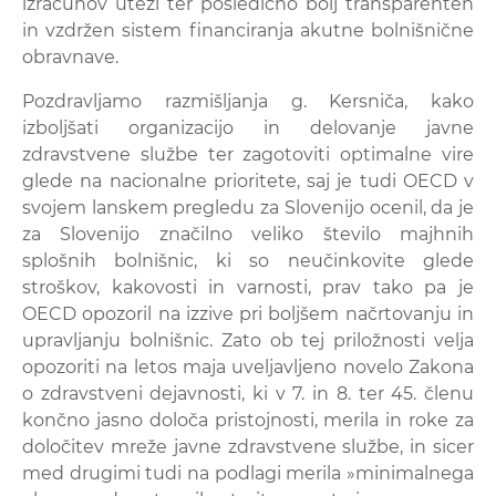
izračunov uteži ter posledično bolj transparenten
in vzdržen sistem financiranja akutne bolnišnične
obravnave.
Pozdravljamo razmišljanja g. Kersniča, kako
izboljšati organizacijo in delovanje javne
zdravstvene službe ter zagotoviti optimalne vire
glede na nacionalne prioritete, saj je tudi OECD v
svojem lanskem pregledu za Slovenijo ocenil, da je
za Slovenijo značilno veliko število majhnih
splošnih bolnišnic, ki so neučinkovite glede
stroškov, kakovosti in varnosti, prav tako pa je
OECD opozoril na izzive pri boljšem načrtovanju in
upravljanju bolnišnic. Zato ob tej priložnosti velja
opozoriti na letos maja uveljavljeno novelo Zakona
o zdravstveni dejavnosti, ki v 7. in 8. ter 45. členu
končno jasno določa pristojnosti, merila in roke za
določitev mreže javne zdravstvene službe, in sicer
med drugimi tudi na podlagi merila »minimalnega