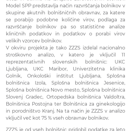
Model SPP predstavlja način razvrščanja bolnikov v
skupine akutnih bolnišničnih obravnav, za katere
se porabijo podobne količine virov, podlaga za
razvrščanje bolnikov pa so statistične analize
kliničnih podatkov in podatkov o porabi virov
velikih vzorcev bolnikov.
V okviru projekta je tako ZZZS izdelal nacionalno
stroškovno analizo, v katero je vključil 11
reprezentativnih slovenskih bolnišnic: UKC
Ljubljana, UKC Maribor, Univerzitetna klinika
Golnik, Onkološki inštitut Ljubljana, Splošna
bolnišnica Izola, Splošna bolnišnica Jesenice,
Splošna bolnišnica Novo mesto, Splošna bolnišnica
Slovenj Gradec, Ortopedska bolnišnica Valdoltra,
Bolnišnica Postojna ter Bolnišnica za ginekologijo
in porodništvo Kranj. Na ta način je ZZZS v analizo
vključil več kot 75 % vseh obravnav bolnikov.
ZZZS je od vseh bolnišnic pridobil podatke za leto