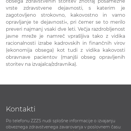
obsega zdravstvenih storitev znotraj posamezne
vrste zdravstvene dejavnosti, s katerim je
zagotovljeno strokovno, kakovostno in varno
opravljanje te dejavnosti«, pri čemer se to merilo
preveri najmanj vsaki dve leti. Večja razdrobljenost
javne mreže je namreč vprašljiva tako z vidika
racionalnosti izrabe kadrovskih in finančnih virov
(ekonomija obsega) kot tudi z vidika kakovosti
obravnave pacientov (manjši obseg opravljenih
storitev na izvajalca/zdravnika).
Kontakti
Po telefonu ZZZS nudi splošne informacije o izvajanju
obveznega zdravstvenega zavarovanja v poslovnem času: