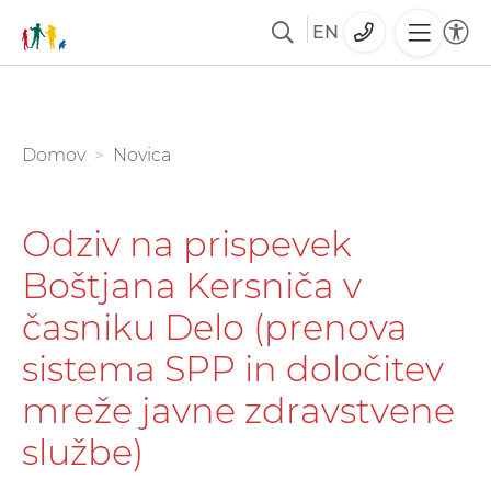
EN
Skoči
na
glavno
You are here:
Domov
Novica
vsebino
Odziv na prispevek
Boštjana Kersniča v
časniku Delo (prenova
sistema SPP in določitev
mreže javne zdravstvene
službe)