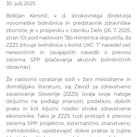
30. julij 2025
Boštjan Kersnič, v. d. strokovnega direktorja
novomeške bolnišnice in predstavnik zdravniške
zbornice, je v prispevku v časniku Delo (26. 7. 2025,
stran 10) pod naslovom “Bo ministrica dopustila, da
ZZZS žrtvuje bolnišnice v korist UKC ?” navedel več
neresničnih in zavajajočih navedb o prenovi
sistema SPP (plačevanja akutnih bolnišničnih
obravnav).
Že naslovno vprašanje sodi v žanr melodrame in
domišljijsko literaturo, saj Zavod za zdravstveno
zavarovanje Slovenije (ZZZS) izvaja svoje naloge
izključno na podlagi znanosti, podatkov, dobrih
praks in kot ključni nosilec stroke zdravstvene
ekonomike. Tako je ZZZS tudi pristopil k prenovi
sistema SPP: projektno, sistematično, znanstveno,
metodološko, upoštevajoč dobre prakse iz tujine