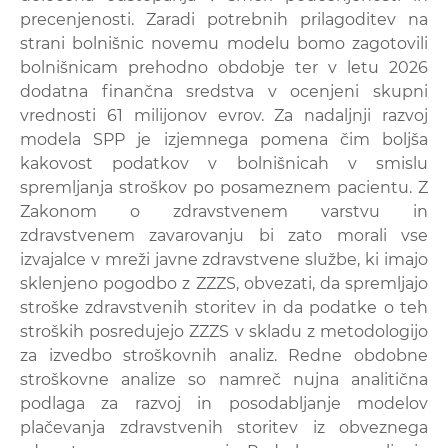
precenjenosti. Zaradi potrebnih prilagoditev na
strani bolnišnic novemu modelu bomo zagotovili
bolnišnicam prehodno obdobje ter v letu 2026
dodatna finančna sredstva v ocenjeni skupni
vrednosti 61 milijonov evrov. Za nadaljnji razvoj
modela SPP je izjemnega pomena čim boljša
kakovost podatkov v bolnišnicah v smislu
spremljanja stroškov po posameznem pacientu. Z
Zakonom o zdravstvenem varstvu in
zdravstvenem zavarovanju bi zato morali vse
izvajalce v mreži javne zdravstvene službe, ki imajo
sklenjeno pogodbo z ZZZS, obvezati, da spremljajo
stroške zdravstvenih storitev in da podatke o teh
stroških posredujejo ZZZS v skladu z metodologijo
za izvedbo stroškovnih analiz. Redne obdobne
stroškovne analize so namreč nujna analitična
podlaga za razvoj in posodabljanje modelov
plačevanja zdravstvenih storitev iz obveznega