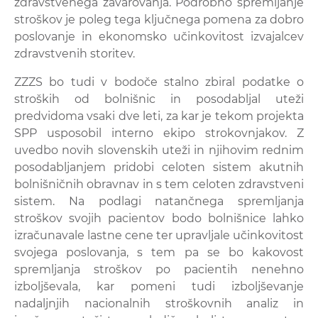
zdravstvenega zavarovanja. Podrobno spremljanje
stroškov je poleg tega ključnega pomena za dobro
poslovanje in ekonomsko učinkovitost izvajalcev
zdravstvenih storitev.
ZZZS bo tudi v bodoče stalno zbiral podatke o
stroških od bolnišnic in posodabljal uteži
predvidoma vsaki dve leti, za kar je tekom projekta
SPP usposobil interno ekipo strokovnjakov. Z
uvedbo novih slovenskih uteži in njihovim rednim
posodabljanjem pridobi celoten sistem akutnih
bolnišničnih obravnav in s tem celoten zdravstveni
sistem. Na podlagi natančnega spremljanja
stroškov svojih pacientov bodo bolnišnice lahko
izračunavale lastne cene ter upravljale učinkovitost
svojega poslovanja, s tem pa se bo kakovost
spremljanja stroškov po pacientih nenehno
izboljševala, kar pomeni tudi izboljševanje
nadaljnjih nacionalnih stroškovnih analiz in