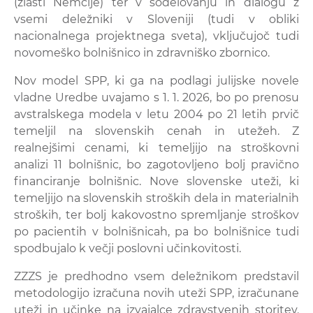
(zlasti Nemčije) ter v sodelovanju in dialogu z
vsemi deležniki v Sloveniji (tudi v obliki
nacionalnega projektnega sveta), vključujoč tudi
novomeško bolnišnico in zdravniško zbornico.
Nov model SPP, ki ga na podlagi julijske novele
vladne Uredbe uvajamo s 1. 1. 2026, bo po prenosu
avstralskega modela v letu 2004 po 21 letih prvič
temeljil na slovenskih cenah in utežeh. Z
realnejšimi cenami, ki temeljijo na stroškovni
analizi 11 bolnišnic, bo zagotovljeno bolj pravično
financiranje bolnišnic. Nove slovenske uteži, ki
temeljijo na slovenskih stroških dela in materialnih
stroških, ter bolj kakovostno spremljanje stroškov
po pacientih v bolnišnicah, pa bo bolnišnice tudi
spodbujalo k večji poslovni učinkovitosti.
ZZZS je predhodno vsem deležnikom predstavil
metodologijo izračuna novih uteži SPP, izračunane
uteži in učinke na izvajalce zdravstvenih storitev.