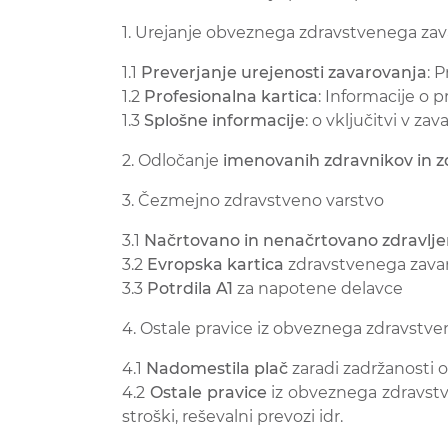
1. Urejanje obveznega zdravstvenega zav
1.1
Preverjanje urejenosti zavarovanja
: 
1.2
Profesionalna kartica
: Informacije o p
1.3
Splošne informacije
: o vključitvi v za
2. Odločanje
imenovanih zdravnikov in z
3. Čezmejno zdravstveno varstvo
3.1
Načrtovano in nenačrtovano zdravljenj
3.2
Evropska kartica
zdravstvenega zava
3.3
Potrdila A1
za napotene delavce
4. Ostale pravice iz obveznega zdravstv
4.1
Nadomestila plač
zaradi zadržanosti o
4.2
Ostale pravice
iz obveznega zdravstv
stroški, reševalni prevozi idr.