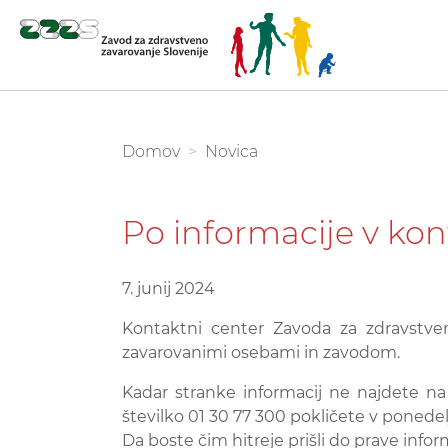
Skoči
na
glavno
You are here:
Domov
Novica
vsebino
Po informacije v ko
7. junij 2024
Kontaktni center Zavoda za zdravstven
zavarovanimi osebami in zavodom.
Kadar stranke informacij ne najdete na
številko 01 30 77 300 pokličete v ponedelje
Da boste čim hitreje prišli do prave infor