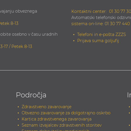
zvajanju obveznega
Kontaktni center:
01 30 77 3
Avtomatski telefonski odzivni
Petek 8-13
sistema on-line
:
01 30 77 440
obite osebno v času uradnih
Telefoni in e-pošta ZZZS
Prijava suma goljufij
13-17 / Petek 8-13
Področja
I
Zdravstveno zavarovanje
Obvezno zavarovanje za dolgotrajno oskrbo
Kartica zdravstvenega zavarovanja
Seznam izvajalcev zdravstvenih storitev