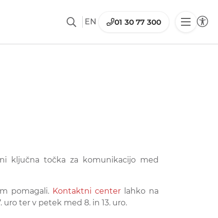
EN
01 30 77 300
rani ključna točka za komunikacijo med
jem pomagali.
Kontaktni center
lahko na
 uro ter v petek med 8. in 13. uro.