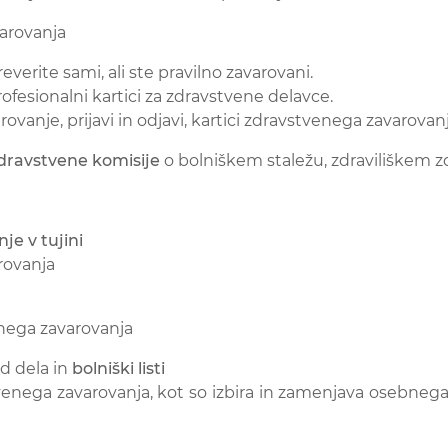
arovanja
Preverite sami, ali ste pravilno zavarovani.
rofesionalni kartici za zdravstvene delavce.
varovanje, prijavi in odjavi, kartici zdravstvenega zavarovan
dravstvene komisije
o bolniškem staležu, zdraviliškem z
e v tujini
rovanja
enega zavarovanja
d dela in
bolniški listi
enega zavarovanja, kot so izbira in zamenjava osebnega