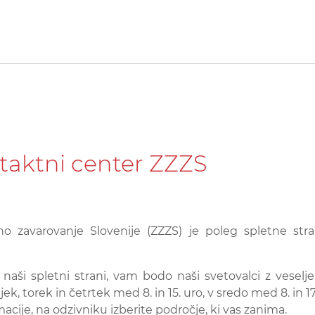
ntaktni center ZZZS
o zavarovanje Slovenije (ZZZS) je poleg spletne st
 naši spletni strani, vam bodo naši svetovalci z vesel
k, torek in četrtek med 8. in 15. uro, v sredo med 8. in 17.
macije, na odzivniku izberite področje, ki vas zanima.