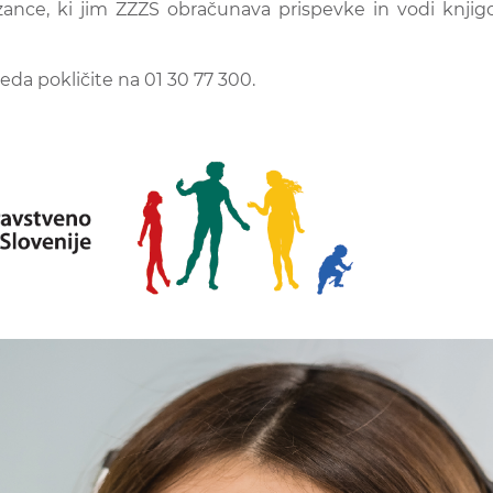
vezance, ki jim ZZZS obračunava prispevke in vodi knji
eda pokličite na 01 30 77 300.