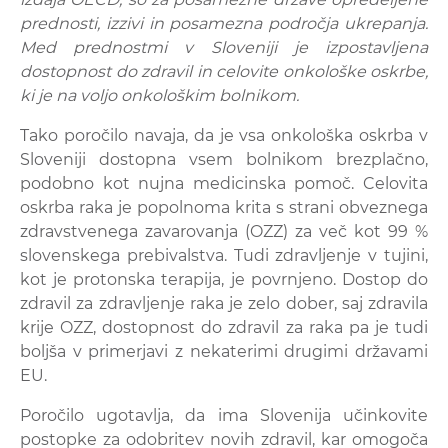
prednosti, izzivi in posamezna področja ukrepanja.
Med prednostmi v Sloveniji je izpostavljena
dostopnost do zdravil in celovite onkološke oskrbe,
ki je na voljo onkološkim bolnikom.
Tako poročilo navaja, da je vsa onkološka oskrba v
Sloveniji dostopna vsem bolnikom brezplačno,
podobno kot nujna medicinska pomoč. Celovita
oskrba raka je popolnoma krita s strani obveznega
zdravstvenega zavarovanja (OZZ) za več kot 99 %
slovenskega prebivalstva. Tudi zdravljenje v tujini,
kot je protonska terapija, je povrnjeno. Dostop do
zdravil za zdravljenje raka je zelo dober, saj zdravila
krije OZZ, dostopnost do zdravil za raka pa je tudi
boljša v primerjavi z nekaterimi drugimi državami
EU.
Poročilo ugotavlja, da ima Slovenija učinkovite
postopke za odobritev novih zdravil, kar omogoča