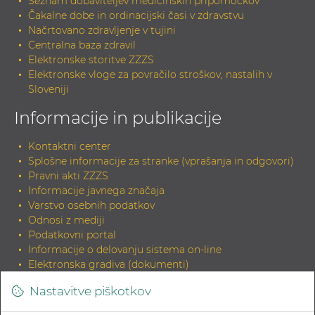
Seznam dobaviteljev medicinskih pripomočkov
Čakalne dobe in ordinacijski časi v zdravstvu
Načrtovano zdravljenje v tujini
Centralna baza zdravil
Elektronske storitve ZZZS
Elektronske vloge za povračilo stroškov, nastalih v
Sloveniji
Informacije in publikacije
Kontaktni center
Splošne informacije za stranke (vprašanja in odgovori)
Pravni akti ZZZS
Informacije javnega značaja
Varstvo osebnih podatkov
Odnosi z mediji
Podatkovni portal
Informacije o delovanju sistema on-line
Elektronska gradiva (dokumenti)
Tiskana gradiva
Nastavitve piškotkov
INDOK knjižnica
Zahteva za elektronski izvirnik dokumenta in potrditev