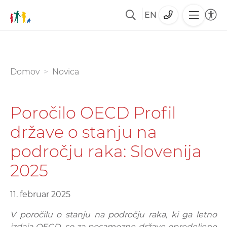
EN
Skoči
na
glavno
You are here:
Domov
Novica
vsebino
Poročilo OECD Profil
države o stanju na
področju raka: Slovenija
2025
11. februar 2025
V poročilu o stanju na področju raka, ki ga letno
izdaja OECD, so za posamezne države opredeljene