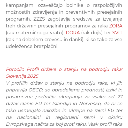
kampanjami ozaveščajo bolnike o razpoložljivih
možnostih zdravljenja in preventivnih presejalnih
programih. ZZZS zagotavlja sredstva za izvajanje
treh državnih presejalnih programov za raka
ZORA
(rak materničnega vratu),
DORA
(rak dojk) ter
SVIT
(rak na debelem črevesu in danki), ki so tako za vse
udeležence brezplačni.
Poročilo Profil države o stanju na področju raka:
Slovenija 2025
V profilih držav o stanju na področju raka, ki jih
pripravlja OECD, so opredeljene prednosti, izzivi in
posamezna področja ukrepanja za vsako od 27
držav članic EU ter Islandijo in Norveško, da bi se
tako usmerjalo naložbe in ukrepe na ravni EU ter
na nacionalni in regionalni ravni v okviru
Evropskega načrta za boj proti raku. Vsak profil raka