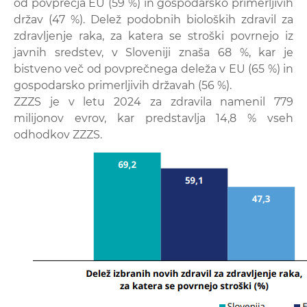
od povprečja EU (59 %) in gospodarsko primerljivih
držav (47 %). Delež podobnih bioloških zdravil za
zdravljenje raka, za katera se stroški povrnejo iz
javnih sredstev, v Sloveniji znaša 68 %, kar je
bistveno več od povprečnega deleža v EU (65 %) in
gospodarsko primerljivih državah (56 %).
ZZZS je v letu 2024 za zdravila namenil 779
milijonov evrov, kar predstavlja 14,8 % vseh
odhodkov ZZZS.