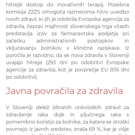
hitrejši dostop do inovativnih terapij. Posebna
komisija ZZZS omogoča razmeroma hitro uvedbo
novih zdravil, ki jih je odobrila Evropska agencija za
zdravila, čeprav majhnost slovenskega trga včasih
predstavlja izziv za farmacevtska podjetja pri
začetku administrativnih postopkov in
vključevanju bolnikov v klinične raziskave. Iz
poročila je razvidno, da se nova zdravila v Sloveniji
uvajajo hitreje (293 dni po odobritvi Evropske
agencije za zdravila), kot je povprečje EU (516 dni
po odobritvi).
Javna povračila za zdravila
V Sloveniji delež izbranih onkoloških zdravil za
zdravljenje raka dojk in pljučnega raka s
pomembno koristjo za bolnike, za katera se stroški
povrnejo iz javnih sredstev, znaša 69 %, kar je višje