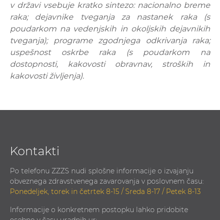
v državi vsebuje kratko sintezo: nacionalno breme
raka; dejavnike tveganja za nastanek raka (s
poudarkom na vedenjskih in okoljskih dejavnikih
tveganja); programe zgodnjega odkrivanja raka;
uspešnost oskrbe raka (s poudarkom na
dostopnosti, kakovosti obravnav, stroških in
kakovosti življenja).
Kontakti
Po telefonu ZZZS nudi splošne informacije o izvajanju
obveznega zdravstvenega zavarovanja v poslovnem času:
Ponedeljek, torek in četrtek 8-15 / Sreda 8-17 / Petek 8-13
Informacije o konkretnem postopku lahko pridobite