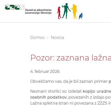
Skoči
na
glavno
You are here:
Domov
Novica
vsebino
Pozor: zaznana lažna
4. februar 2026
Obveščamo vas, da je bil zaznan primer
p
Neznani storilci so izdelali
kopijo uradne
osebnih podatkov
, povezanih z izdajo pot
Lažna spletna stran ni povezana z ZZZS 