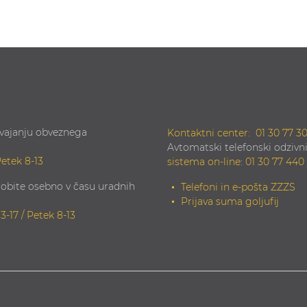
zvajanju obveznega
Kontaktni center:
01 30 77 3
Avtomatski telefonski odzivni
Petek 8-13
sistema on-line
:
01 30 77 440
obite osebno v času uradnih
Telefoni in e-pošta ZZZS
Prijava suma goljufij
13-17 / Petek 8-13