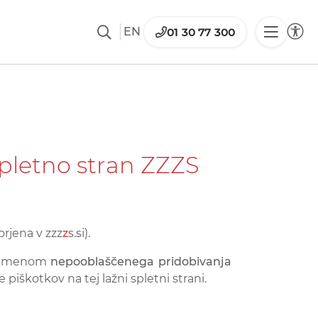
EN
01 30 77 300
spletno stran ZZZS
vorjena v zzz
z
s.si).
z namenom
nepooblaščenega pridobivanja
e piškotkov na tej lažni spletni strani.