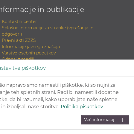
nformacije in publikacije
Kontaktni center
Splošne informacije za stranke (vprašanja in
odgovori)
Pravni akti ZZZS
Informacije javnega značaja
Varstvo osebnih podatkov
Odnosi z mediji
Podatkovni portal
stavitve piškotkov
Informacije o delovanju sistema on-line
Elektronska gradiva (dokumenti)
Tiskana gradiva
šo napravo smo namestili piškotke, ki so nujni za
INDOK knjižnica
anje teh spletnih strani. Radi bi namestili dodatne
Zahteva za elektronski izvirnik dokumenta in
tke, da bi razumeli, kako uporabljate naše spletne
potrditev skladnosti
 in izboljšali naše storitve.
Politika piškotkov
Povezave na sorodne strani
Začniva klepet
Več informacij