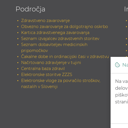
Področja
I
Zdravstveno zavarovanje
Obvezno zavarovanje za dolgotrajno oskrbo
Kartica zdravstvenega zavarovanja
Seznam izvajalcev zdravstvenih storitev
Seznam dobaviteljev medicinskih
pripomočkov
Čakalne dobe in ordinacijski časi v zdravstvu
Načrtovano zdravljenje v tujini
Na
Centralna baza zdravil
Elektronske storitve ZZZS
Elektronske vloge za povračilo stroškov,
Na va
nastalih v Sloveniji
delov
piško
strani