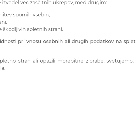
 že izvedel več zaščitnih ukrepov, med drugim:
itev spornih vsebin,
ni,
kodljivih spletnih strani.
idnosti pri vnosu osebnih ali drugih podatkov na sple
spletno stran ali opazili morebitne zlorabe, svetujem
la.