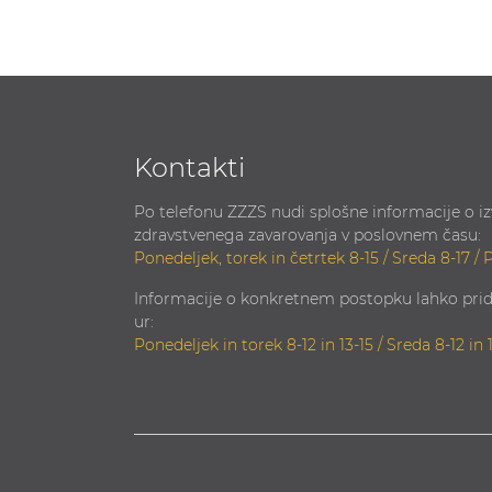
Kontakti
Po telefonu ZZZS nudi splošne informacije o i
zdravstvenega zavarovanja v poslovnem času:
Ponedeljek, torek in četrtek 8-15 / Sreda 8-17 / 
Informacije o konkretnem postopku lahko prid
ur:
Ponedeljek in torek 8-12 in 13-15 / Sreda 8-12 in 