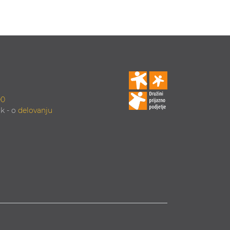
00
k - o
delovanju