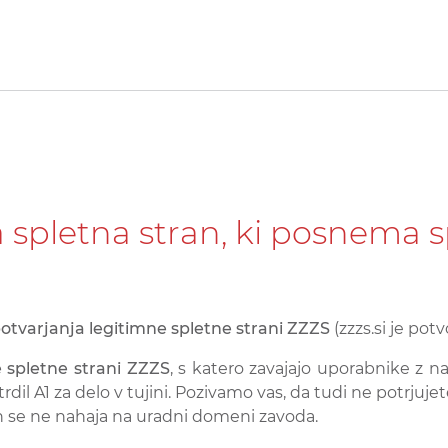
 spletna stran, ki posnema 
otvarjanja legitimne spletne strani ZZZS
(zzzs.si je pot
 spletne strani ZZZS
, s katero zavajajo uporabnike 
rdil A1 za delo v tujini. Pozivamo vas, da tudi ne potrjujet
in se ne nahaja na uradni domeni zavoda.