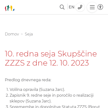
EN
Skoči
na
glavno
You are here:
Domov
Seja
vsebino
10. redna seja Skupščine
ZZZS z dne 12. 10. 2023
Predlog dnevnega reda:
Volilna opravila (Suzana Jarc).
Zapisnik 9. redne seje in poročilo o realizaciji
sklepov (Suzana Jarc).
Spremembe in dopolnitve Statuta ZZZS (Borut