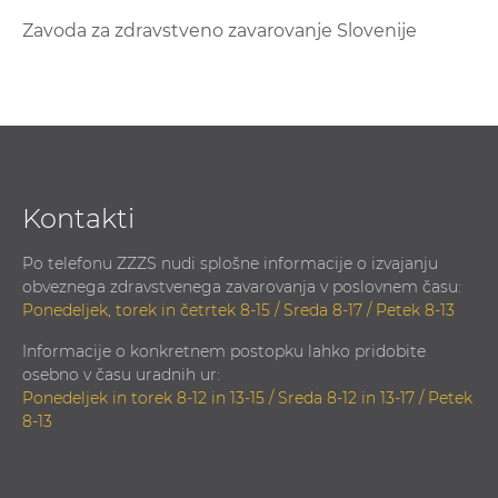
Zavoda za zdravstveno zavarovanje Slovenije
Kontakti
Po telefonu ZZZS nudi splošne informacije o izvajanju
obveznega zdravstvenega zavarovanja v poslovnem času:
Ponedeljek, torek in četrtek 8-15 / Sreda 8-17 / Petek 8-13
Informacije o konkretnem postopku lahko pridobite
osebno v času uradnih ur:
Ponedeljek in torek 8-12 in 13-15 / Sreda 8-12 in 13-17 / Petek
8-13