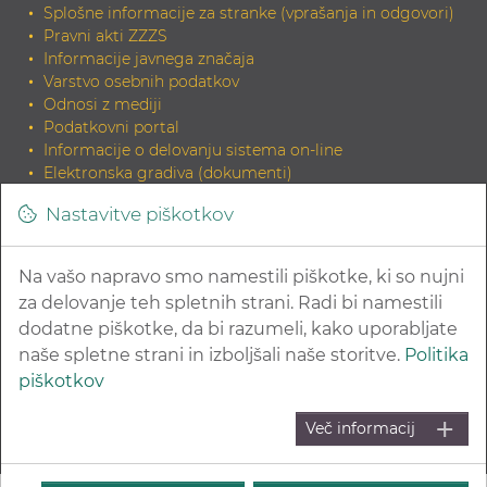
Splošne informacije za stranke (vprašanja in odgovori)
Pravni akti ZZZS
Informacije javnega značaja
Varstvo osebnih podatkov
Odnosi z mediji
Podatkovni portal
Informacije o delovanju sistema on-line
Elektronska gradiva (dokumenti)
Tiskana gradiva
Nastavitve piškotkov
INDOK knjižnica
Zahteva za elektronski izvirnik dokumenta in potrditev
skladnosti
Na vašo napravo smo namestili piškotke, ki so nujni
Povezave na sorodne strani
za delovanje teh spletnih strani. Radi bi namestili
dodatne piškotke, da bi razumeli, kako uporabljate
naše spletne strani in izboljšali naše storitve.
Politika
piškotkov
© 2026 Zavod za zdravstveno zavarovanje Slovenije
Več informacij
Kazalo strani
Pravna obvestila in varovanje zasebnosti
Izjava o dostopnosti