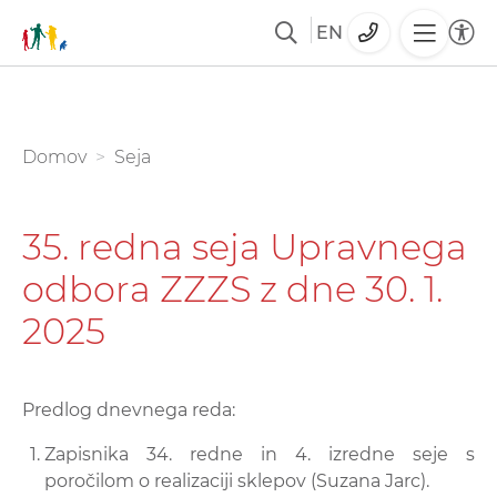
EN
Skoči
na
glavno
You are here:
Domov
Seja
vsebino
35. redna seja Upravnega
odbora ZZZS z dne 30. 1.
2025
Predlog dnevnega reda:
Zapisnika 34. redne in 4. izredne seje s
poročilom o realizaciji sklepov
(Suzana Jarc).