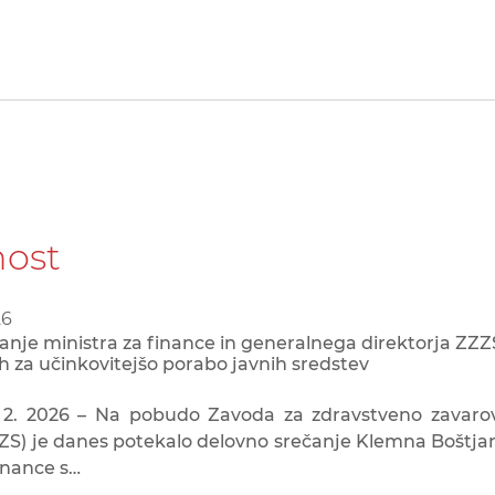
nost
26
anje ministra za finance in generalnega direktorja ZZZ
h za učinkovitejšo porabo javnih sredstev
3. 2. 2026 – Na pobudo Zavoda za zdravstveno zavaro
ZZS) je danes potekalo delovno srečanje Klemna Boštjan
inance s…