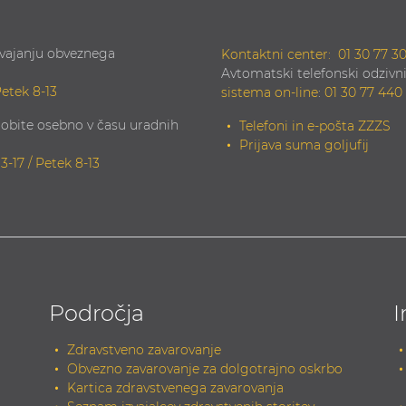
zvajanju obveznega
Kontaktni center:
01 30 77 3
Avtomatski telefonski odzivni
Petek 8-13
sistema on-line
:
01 30 77 440
obite osebno v času uradnih
Telefoni in e-pošta ZZZS
Prijava suma goljufij
13-17 / Petek 8-13
Področja
I
Zdravstveno zavarovanje
Obvezno zavarovanje za dolgotrajno oskrbo
Kartica zdravstvenega zavarovanja