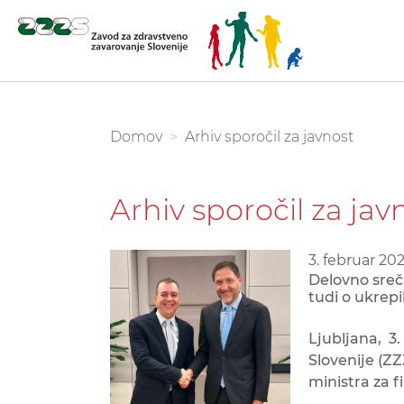
Skoči
na
glavno
You are here:
Domov
Arhiv sporočil za javnost
vsebino
Arhiv sporočil za jav
3. februar 20
Delovno sreč
tudi o ukrepi
Ljubljana, 
Slovenije (Z
ministra za f