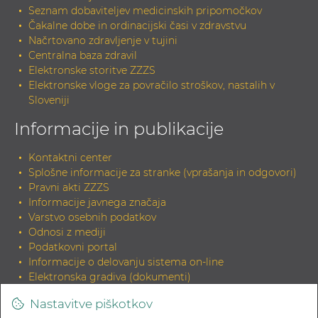
Seznam dobaviteljev medicinskih pripomočkov
Čakalne dobe in ordinacijski časi v zdravstvu
Načrtovano zdravljenje v tujini
Centralna baza zdravil
Elektronske storitve ZZZS
Elektronske vloge za povračilo stroškov, nastalih v
Sloveniji
Informacije in publikacije
Kontaktni center
Splošne informacije za stranke (vprašanja in odgovori)
Pravni akti ZZZS
Informacije javnega značaja
Varstvo osebnih podatkov
Odnosi z mediji
Podatkovni portal
Informacije o delovanju sistema on-line
Elektronska gradiva (dokumenti)
Tiskana gradiva
Nastavitve piškotkov
INDOK knjižnica