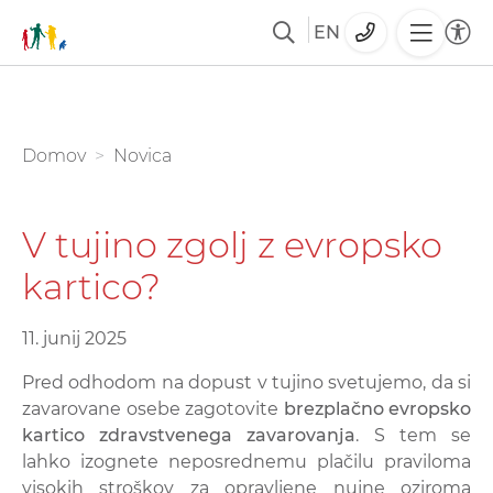
EN
Skoči
na
glavno
You are here:
Domov
Novica
vsebino
V tujino zgolj z evropsko
kartico?
11. junij 2025
Pred odhodom na dopust v tujino svetujemo, da si
zavarovane osebe zagotovite
brezplačno evropsko
kartico zdravstvenega zavarovanja
. S tem se
lahko izognete neposrednemu plačilu praviloma
visokih stroškov za opravljene nujne oziroma