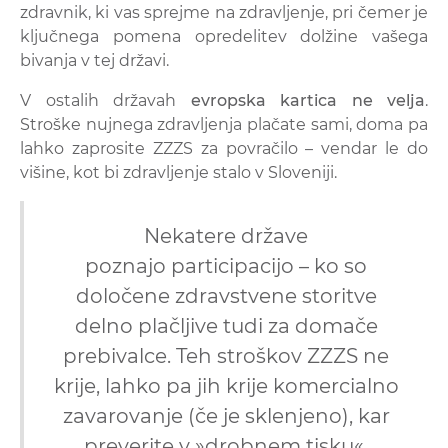
zdravnik, ki vas sprejme na zdravljenje, pri čemer je
ključnega pomena opredelitev dolžine vašega
bivanja v tej državi.
V ostalih državah
evropska kartica ne velja
.
Stroške nujnega zdravljenja plačate sami, doma pa
lahko zaprosite ZZZS za povračilo – vendar le do
višine, kot bi zdravljenje stalo v Sloveniji.
Nekatere države
poznajo participacijo – ko so
določene zdravstvene storitve
delno plačljive tudi za domače
prebivalce. Teh stroškov ZZZS ne
krije, lahko pa jih krije komercialno
zavarovanje (če je sklenjeno), kar
preverite v »drobnem tisku«.