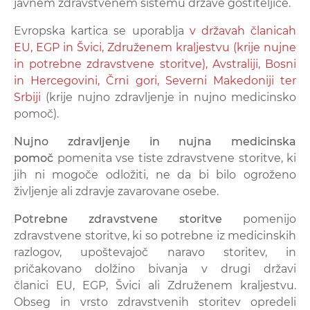
javnem zdravstvenem sistemu države gostiteljice.
Evropska kartica se uporablja
v državah članicah
EU, EGP in Švici, Združenem kraljestvu (krije nujne
in potrebne zdravstvene storitve), Avstraliji, Bosni
in Hercegovini, Črni gori, Severni Makedoniji ter
Srbiji
(krije nujno zdravljenje in nujno medicinsko
pomoč).
Nujno zdravljenje in nujna medicinska
pomoč
pomenita vse tiste zdravstvene storitve, ki
jih ni mogoče odložiti, ne da bi bilo ogroženo
življenje ali zdravje zavarovane osebe.
Potrebne zdravstvene storitve
pomenijo
zdravstvene storitve, ki so potrebne iz medicinskih
razlogov, upoštevajoč naravo storitev, in
pričakovano dolžino bivanja v drugi državi
članici EU, EGP, Švici ali Združenem kraljestvu.
Obseg in vrsto zdravstvenih storitev opredeli