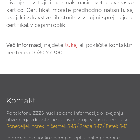
bivanjem v tujini na enak način kot z evropsko
kartico. Certifikat morate predhodno natisniti, saj
izvajalci zdravstvenih storitev v tujini sprejmejo le
certifikat v papirni obliki.
Več informacij
najdete
tukaj
ali pokličite kontaktni
center na 01/30 77 300.
Kontakti
Po telefonu ZZZS nudi splošne informacije o izvajanju
obveznega zdravstvenega zavarovanja v poslovnem času:
Ponedeljek, torek in četrtek 8-15 / Sreda 8-17 / Petek 8-13
Informacije o konkretnem postopku lahko pridobite