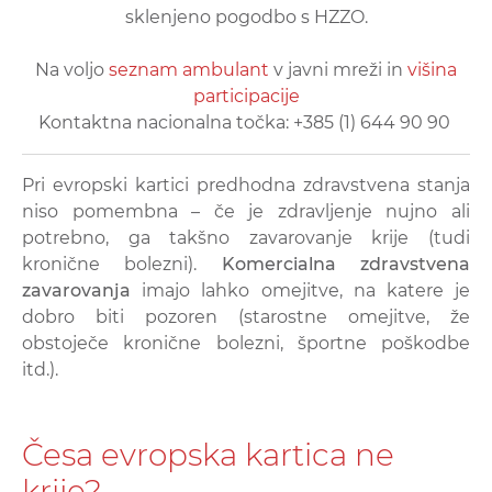
sklenjeno pogodbo s HZZO.
Na voljo
seznam ambulant
v javni mreži in
višina
participacije
Kontaktna nacionalna točka: +385 (1) 644 90 90
Pri evropski kartici predhodna zdravstvena stanja
niso pomembna – če je zdravljenje nujno ali
potrebno, ga takšno zavarovanje krije (tudi
kronične bolezni).
Komercialna zdravstvena
zavarovanja
imajo lahko omejitve, na katere je
dobro biti pozoren (starostne omejitve, že
obstoječe kronične bolezni, športne poškodbe
itd.).
Česa evropska kartica ne
krije?