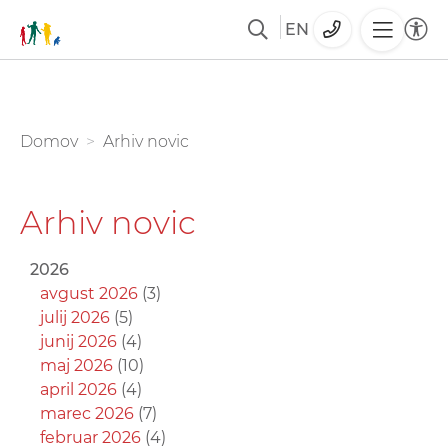
EN
Skoči
na
glavno
You are here:
Domov
Arhiv novic
vsebino
Arhiv novic
2026
avgust 2026
(3)
julij 2026
(5)
junij 2026
(4)
maj 2026
(10)
april 2026
(4)
marec 2026
(7)
februar 2026
(4)