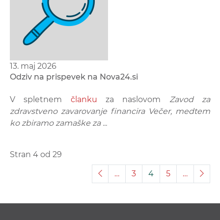
13. maj 2026
Odziv na prispevek na Nova24.si
V spletnem
članku
za naslovom
Zavod za
zdravstveno zavarovanje financira Večer, medtem
ko zbiramo zamaške za ...
Stran 4 od 29
…
3
4
5
…