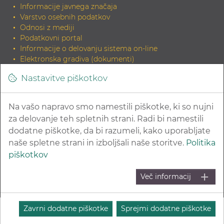
Informacije javnega značaja
Varstvo osebnih podatkov
Odnosi z mediji
Podatkovni portal
Informacije o delovanju sistema on-line
Elektronska gradiva (dokumenti)
Tiskana gradiva
Nastavitve piškotkov
INDOK knjižnica
Zahteva za elektronski izvirnik dokumenta in potrditev
skladnosti
Na vašo napravo smo namestili piškotke, ki so nujni
Povezave na sorodne strani
za delovanje teh spletnih strani. Radi bi namestili
dodatne piškotke, da bi razumeli, kako uporabljate
naše spletne strani in izboljšali naše storitve.
Politika
piškotkov
© 2026 Zavod za zdravstveno zavarovanje Slovenije
Več informacij
Kazalo strani
Pravna obvestila in varovanje zasebnosti
Izjava o dostopnosti
Zavrni dodatne piškotke
Sprejmi dodatne piškotke
O avtorjih