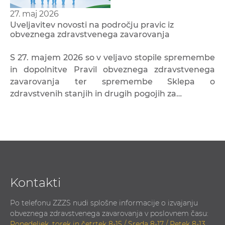
27. maj 2026
Uveljavitev novosti na področju pravic iz
obveznega zdravstvenega zavarovanja
S 27. majem 2026 so v veljavo stopile spremembe
in dopolnitve Pravil obveznega zdravstvenega
zavarovanja ter spremembe Sklepa o
zdravstvenih stanjih in drugih pogojih za…
Kontakti
Po telefonu ZZZS nudi splošne informacije o izvajanju
obveznega zdravstvenega zavarovanja v poslovnem času:
Ponedeljek, torek in četrtek 8-15 / Sreda 8-17 / Petek 8-13