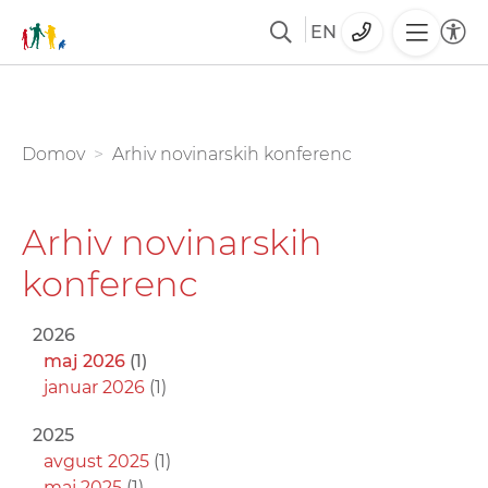
EN
Skoči
na
glavno
You are here:
Domov
Arhiv novinarskih konferenc
vsebino
Arhiv novinarskih
konferenc
2026
maj 2026
(1)
januar 2026
(1)
2025
avgust 2025
(1)
maj 2025
(1)