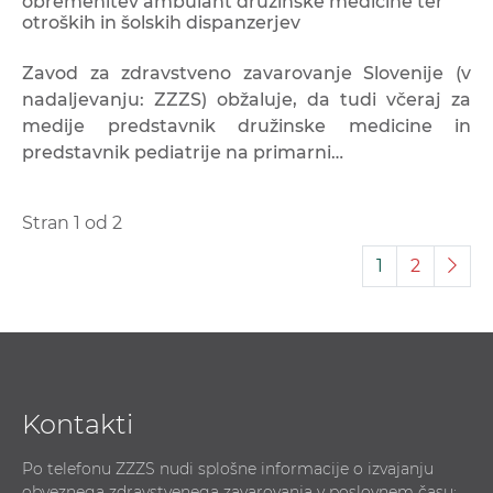
obremenitev ambulant družinske medicine ter
otroških in šolskih dispanzerjev
Zavod za zdravstveno zavarovanje Slovenije (v
nadaljevanju: ZZZS) obžaluje, da tudi včeraj za
medije predstavnik družinske medicine in
predstavnik pediatrije na primarni…
Stran 1 od 2
1
2
Kontakti
Po telefonu ZZZS nudi splošne informacije o izvajanju
obveznega zdravstvenega zavarovanja v poslovnem času: