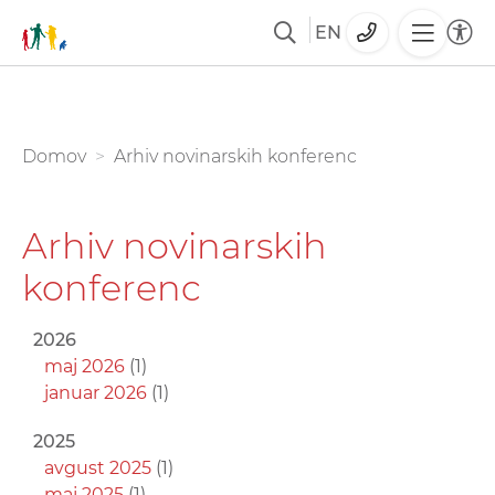
EN
Skoči
na
glavno
You are here:
Domov
Arhiv novinarskih konferenc
vsebino
Arhiv novinarskih
konferenc
2026
maj 2026
(1)
januar 2026
(1)
2025
avgust 2025
(1)
maj 2025
(1)